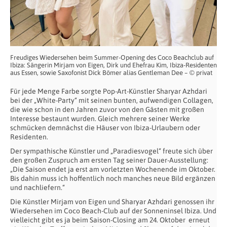
Freudiges Wiedersehen beim Summer-Opening des Coco Beachclub auf
Ibiza: Sängerin Mirjam von Eigen, Dirk und Ehefrau Kim, Ibiza-Residenten
aus Essen, sowie Saxofonist Dick Bömer alias Gentleman Dee – © privat
Für jede Menge Farbe sorgte Pop-Art-Künstler Sharyar Azhdari
bei der „White-Party“ mit seinen bunten, aufwendigen Collagen,
die wie schon in den Jahren zuvor von den Gästen mit großen
Interesse bestaunt wurden. Gleich mehrere seiner Werke
schmücken demnächst die Häuser von Ibiza-Urlaubern oder
Residenten.
Der sympathische Künstler und „Paradiesvogel“ freute sich über
den großen Zuspruch am ersten Tag seiner Dauer-Ausstellung:
„Die Saison endet ja erst am vorletzten Wochenende im Oktober.
Bis dahin muss ich hoffentlich noch manches neue Bild ergänzen
und nachliefern.“
Die Künstler Mirjam von Eigen und Sharyar Azhdari genossen ihr
Wiedersehen im Coco Beach-Club auf der Sonneninsel Ibiza. Und
vielleicht gibt es ja beim Saison-Closing am 24. Oktober
erneut