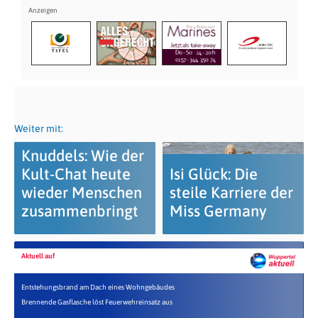
Weiter mit:
Knuddels: Wie der
Kult-Chat heute
Isi Glück: Die
wieder Menschen
steile Karriere der
zusammenbringt
Miss Germany
Aktuell auf
Entstehungsbrand am Dach eines Wohngebäudes
Brennende Gasflasche löst Feuerwehreinsatz aus