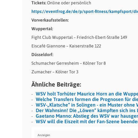
Tickets:
Online oder persönlich
https://eventfrog.de/de/p/sport-fitness/kampfsport/d
Vorverkaufsstellen:
Wuppertal:
Fight Club Wuppertal – Friedrich-Ebert-Straße 149
Eiscafé Giannone – Kaiserstraße 122
Düsseldorf:
Schumacher Gerresheim – Kölner Tor 8
Zumacher – Kölner Tor 3
Ähnliche Beiträge:
WSV holt Torhüter Maurice Horn an die Wuppe
Welche Transfers formen die Prognosen für d
WSV-„Klatsche“ in Solingen - ein Muster ohne 
Der Wahnsinn! Die „Löwen“ kämpften sich ins L
Gaetano Manno: Abstieg des WSV war hausge
WSV will die Eiszeit mit der Fan-Szene beende