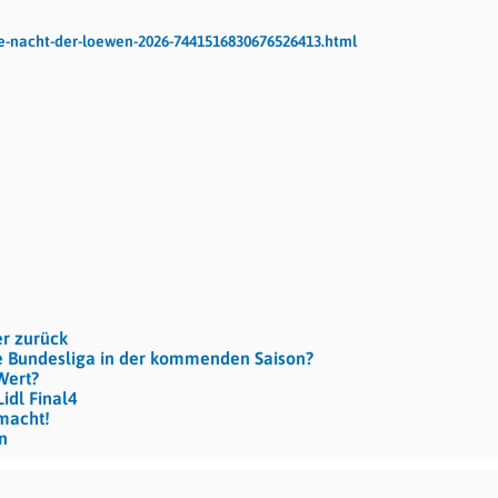
ie-nacht-der-loewen-2026-7441516830676526413.html
r zurück
ie Bundesliga in der kommenden Saison?
Wert?
idl Final4
macht!
n