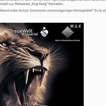
 kämpft u.a. Mohamed „King Kong“ Ramadan.
 Abend voller Action, Emotionen und einzigartiger Atmosphäre!“ Es ist a