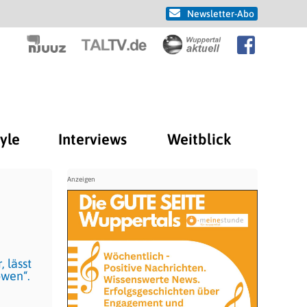
Newsletter-Abo
tyle
Interviews
Weitblick
 lässt
öwen“.