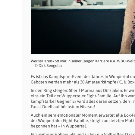
Werner Kreiskott war in seiner langen Karriere u.a. WBU-Weltm
– © Dirk Sengotta
Es ist das Kampfsport-Event des Jahres in Wuppertal und
Geboten werden mehr als 30 Amateurkämpfe (K1 & Boxen)
In den Ring steigen: Sherif Morina aus Dinslaken. Er wi
eins ein Teil der Wuppertaler Fight-Familie. Auf ihn w
kampfstarker Gegner. Er wird alles daran setzen, den 
Faust-Duell auf höchstem Niveau!
Auch ein sehr emotionaler Moment erwartet alle Box-Fa
der Wuppertaler Fight-Familie, steigt zum letzten Mal i
begonnen hat – in Wuppertal.
Ein weiterer Höhepunkt und sicher ein Volltreffer: Da