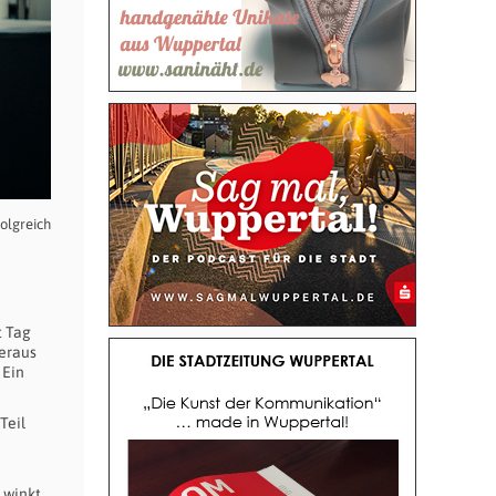
folgreich
t Tag
beraus
 Ein
Teil
 winkt