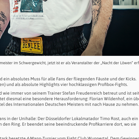
eister im Schwergewicht, jetzt ist er als Veranstalter der „Nacht der Löwen“ er
 ein absolutes Muss für alle Fans der fliegenden Fäuste und der Kicks.
 und als absolute Highlights vier hochklassigen Profibox-Fights.
rd wie immer von seinem Trainer Stefan Freudenreich betreut und ist sei
artet diesmal eine besondere Herausforderung: Florian Wildenhof, ein ü
Titel des Internationalen Deutschen Meisters mit nach Hause zu nehmen.
ns in der Unihalle: Der Düsseldorfer Lokalmatador Timo Rost, auch ein 
n den Ring. Er beendet seine beeindruckende Profikarriere dort, wo sie
s stark besetzte 4-Mann-Turnier vom Fight Club Wuppertal. Dem Gewinner