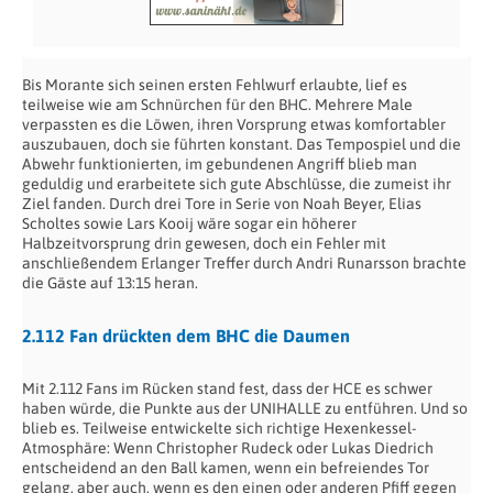
Bis Morante sich seinen ersten Fehlwurf erlaubte, lief es
teilweise wie am Schnürchen für den BHC. Mehrere Male
verpassten es die Löwen, ihren Vorsprung etwas komfortabler
auszubauen, doch sie führten konstant. Das Tempospiel und die
Abwehr funktionierten, im gebundenen Angriff blieb man
geduldig und erarbeitete sich gute Abschlüsse, die zumeist ihr
Ziel fanden. Durch drei Tore in Serie von Noah Beyer, Elias
Scholtes sowie Lars Kooij wäre sogar ein höherer
Halbzeitvorsprung drin gewesen, doch ein Fehler mit
anschließendem Erlanger Treffer durch Andri Runarsson brachte
die Gäste auf 13:15 heran.
2.112 Fan drückten dem BHC die Daumen
Mit 2.112 Fans im Rücken stand fest, dass der HCE es schwer
haben würde, die Punkte aus der UNIHALLE zu entführen. Und so
blieb es. Teilweise entwickelte sich richtige Hexenkessel-
Atmosphäre: Wenn Christopher Rudeck oder Lukas Diedrich
entscheidend an den Ball kamen, wenn ein befreiendes Tor
gelang, aber auch, wenn es den einen oder anderen Pfiff gegen