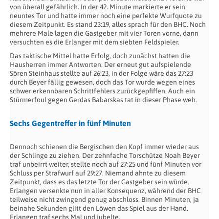
von überall gefährlich. In der 42. Minute markierte er sein
neuntes Tor und hatte immer noch eine perfekte Wurfquote zu
diesem Zeitpunkt. Es stand 23:19, alles sprach für den BHC. Noch
mehrere Male lagen die Gastgeber mit vier Toren vorne, dann
versuchten es die Erlanger mit dem siebten Feldspieler.
Das taktische Mittel hatte Erfolg, doch zunächst hatten die
Hausherren immer Antworten. Der erneut gut aufspielende
Sören Steinhaus stellte auf 26:23, in der Folge wäre das 27:23
durch Beyer fällig gewesen, doch das Tor wurde wegen eines
schwer erkennbaren Schrittfehlers zurückgepfiffen. Auch ein
Stürmerfoul gegen Gerdas Babarskas tat in dieser Phase weh.
Sechs Gegentreffer in fünf Minuten
Dennoch schienen die Bergischen den Kopf immer wieder aus
der Schlinge zu ziehen. Der zehnfache Torschütze Noah Beyer
traf unbeirrt weiter, stellte noch auf 27:25 und fünf Minuten vor
Schluss per Strafwurf auf 29:27. Niemand ahnte zu diesem
Zeitpunkt, dass es das letzte Tor der Gastgeber sein würde.
Erlangen versenkte nun in aller Konsequenz, während der BHC
teilweise nicht zwingend genug abschloss. Binnen Minuten, ja
beinahe Sekunden glitt den Löwen das Spiel aus der Hand.
Erlangen traf sechs Mal und jubelte.