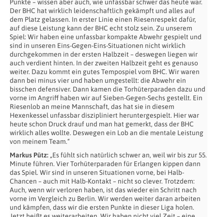
Punkte – wissen aber auch, wie unfassbar schwer das heute war.
Der BHC hat wirklich leidenschaftlich gekämpft und alles auf
dem Platz gelassen. In erster Linie einen Riesenrespekt dafür,
auf diese Leistung kann der BHC echt stolz sein. Zu unserem
Spiel: Wir haben eine unfassbar kompakte Abwehr gespielt und
sind in unseren Eins-Gegen-Eins-Situationen nicht wirklich
durchgekommen in der ersten Halbzeit – deswegen liegen wir
auch verdient hinten. In der zweiten Halbzeit geht es genauso
weiter. Dazu kommt ein gutes Tempospiel vom BHC. Wir waren
dann bei minus vier und haben umgestellt: die Abwehr ein
bisschen defensiver. Dann kamen die Torhüterparaden dazu und
vorne im Angriff haben wir auf Sieben-Gegen-Sechs gestellt. Ein
Riesenlob an meine Mannschaft, das hat sie in diesem
Hexenkessel unfassbar diszipliniert heruntergespielt. Hier war
heute schon Druck drauf und man hat gemerkt, dass der BHC
wirklich alles wollte. Deswegen ein Lob an die mentale Leistung
von meinem Team.“
Markus Pütz:
„Es fühlt sich natürlich schwer an, weil wir bis zur 55.
Minute führen. Vier Torhüterparaden für Erlangen kippen dann
das Spiel. Wir sind in unseren Situationen vorne, bei Halb-
Chancen – auch mit Halb-Kontakt – nicht so clever. Trotzdem:
Auch, wenn wir verloren haben, ist das wieder ein Schritt nach
vorne im Vergleich zu Berlin. Wir werden weiter daran arbeiten
und kämpfen, dass wir die ersten Punkte in dieser Liga holen.
Jetzt heißt es weiterarbeiten. Wir haben nicht viel Zeit – eine