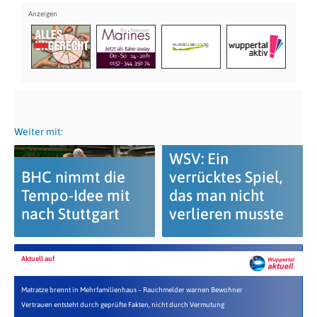
Weiter mit:
WSV: Ein
BHC nimmt die
verrücktes Spiel,
Tempo-Idee mit
das man nicht
nach Stuttgart
verlieren musste
Aktuell auf
Matratze brennt in Mehrfamilienhaus – Rauchmelder warnen Bewohner
Vertrauen entsteht durch geprüfte Fakten, nicht durch Vermutung