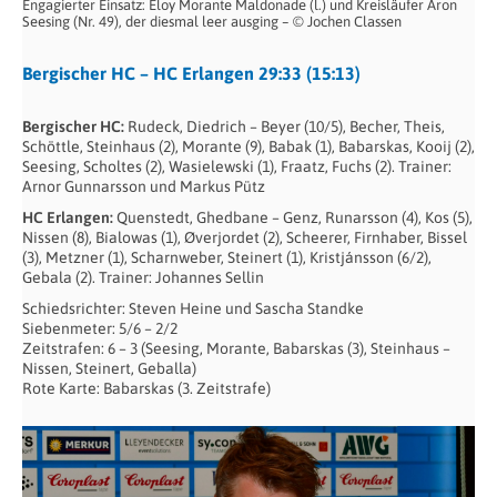
Engagierter Einsatz: Eloy Morante Maldonade (l.) und Kreisläufer Aron
Seesing (Nr. 49), der diesmal leer ausging – © Jochen Classen
Bergischer HC – HC Erlangen 29:33 (15:13)
Bergischer HC:
Rudeck, Diedrich – Beyer (10/5), Becher, Theis,
Schöttle, Steinhaus (2), Morante (9), Babak (1), Babarskas, Kooij (2),
Seesing, Scholtes (2), Wasielewski (1), Fraatz, Fuchs (2). Trainer:
Arnor Gunnarsson und Markus Pütz
HC Erlangen:
Quenstedt, Ghedbane – Genz, Runarsson (4), Kos (5),
Nissen (8), Bialowas (1), Øverjordet (2), Scheerer, Firnhaber, Bissel
(3), Metzner (1), Scharnweber, Steinert (1), Kristjánsson (6/2),
Gebala (2). Trainer: Johannes Sellin
Schiedsrichter: Steven Heine und Sascha Standke
Siebenmeter: 5/6 – 2/2
Zeitstrafen: 6 – 3 (Seesing, Morante, Babarskas (3), Steinhaus –
Nissen, Steinert, Geballa)
Rote Karte: Babarskas (3. Zeitstrafe)