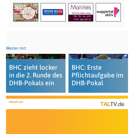
Weiter mit:
BHC zieht locker
BHC: Erste
in die 2. Runde des
Pflichtaufgabe im
DHB-Pokals ein
DHB-Pokal
Aktuell auf