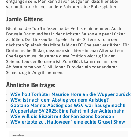
entgangen sein. Man kann davon ausgehen, dass hier aber
vermutlich auch noch andere Faktoren eine Rolle spielten.
Jamie Gittens
Nicht nur die Top 3 müssen herbe Verluste hinnehmen. Auch
Borussia Dortmund hat in der nächsten Saison ein paar Lücken
zu füllen. Der Linksaußen Spieler Jamie Gittens wird in der
nächsten Spielzeit das Mittelfeld des FC Chelsea verstärken. Für
Dortmund heißt das, dass man sich hier ein paar Alternativen
überlegen muss, da gerade diese Position wichtig für den
Spielaufbau der Borussen ist. Zum Glück kann man mit der
Ablösesumme von 56 Millionen Euro den ein oder anderen
Schachzug in Angriff nehmen.
Ähnliche Beiträge:
WSV holt Torhüter Maurice Horn an die Wupper zurück
WSV: Ist nach dem Abstieg vor dem Aufstieg?
Gaetano Manno: Abstieg des WSV war hausgemacht!
Wuppertaler SV 2025: Eine Fahrt mit der Achterbahn
WSV will die Eiszeit mit der Fan-Szene beenden
WSV erlebte zu „Halloween“ eine echte Grusel Show