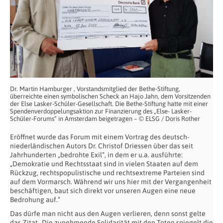
Dr. Martin Hamburger , Vorstandsmitglied der Bethe-Stiftung,
überreichte einen symbolischen Scheck an Hajo Jahn, dem Vorsitzenden
der Else Lasker-Schüler-Gesellschaft. Die Bethe-Stiftung hatte mit einer
Spendenverdoppelungsaktion zur Finanzierung des „Else- Lasker-
Schüler-Forums“ in Amsterdam beigetragen – © ELSG / Doris Rother
Eröffnet wurde das Forum mit einem Vortrag des deutsch-
niederländischen Autors Dr. Christof Driessen über das seit
Jahrhunderten „bedrohte Exil“, in dem er u.a. ausführte:
„Demokratie und Rechtsstaat sind in vielen Staaten auf dem
Rückzug, rechtspopulistische und rechtsextreme Parteien sind
auf dem Vormarsch. Während wir uns hier mit der Vergangenheit
beschäftigen, baut sich direkt vor unseren Augen eine neue
Bedrohung auf.“
Das dürfe man nicht aus den Augen verlieren, denn sonst gelte
das Zitat „Die zunehmende Solidarität mit den Toten spiegelt die