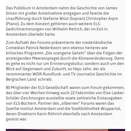
Das Publikum in Amsterdam nahm die Geschichte von James
Simon mit großer Anteilnahme entgegen und feierte die
Uraufführung durch Stefanie Wüst (Sopran) Christopher Arpin
(Piano). Zu dem Konzert gehörten auch weitere ELS-
Gedichtvertonungen von Wilhelm Rettich, der im Exil in
Amsterdam überlebt hatte.
Zum Auftakt des Forums präsentierte der niederländische
Comedian Patrick Nederkoorn sein ebenso heiteres wie
kritisches Programm „Die orangene Gefahr“ über die Folgen der
ansteigenden Meeresspiegel durch die Klimaveränderung. Denn
es gehe es nicht nur um Erinnerungskultur, sondern auch um den
Blick auf Gegenwart und Zukunft, so Hajo Jahn, der als
renommierter WDR-Rundfunk- und TV-Journalist Geschichte im
Bergischen Land schrieb.
80 Mitglieder der ELS-Gesellschaft waren zum Forum gekommen,
das über vier Wochen hinweg auch 22 Faksimiles von Else Lasker-
Schüler-Zeichnungen ausstellte sowie zahlreiche Erstausgaben
von ELS-Büchern. Partner des „silbernen“ Forums waren das
Goethe-Institut Amsterdam und die Stadtbibliothek Wuppertal,
deren Direktorin Karin Röhrich ebenfalls nach Amsterdam
gereist war.