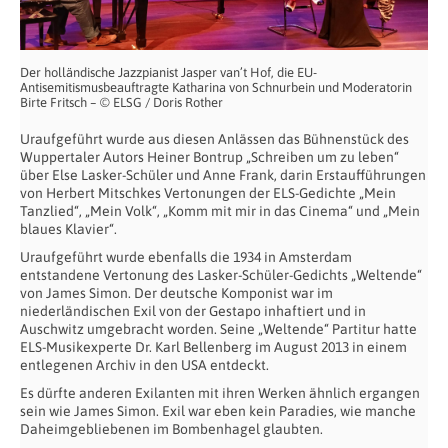
Der holländische Jazzpianist Jasper van’t Hof, die EU-
Antisemitismusbeauftragte Katharina von Schnurbein und Moderatorin
Birte Fritsch – © ELSG / Doris Rother
Uraufgeführt wurde aus diesen Anlässen das Bühnenstück des
Wuppertaler Autors Heiner Bontrup „Schreiben um zu leben“
über Else Lasker-Schüler und Anne Frank, darin Erstaufführungen
von Herbert Mitschkes Vertonungen der ELS-Gedichte „Mein
Tanzlied“, „Mein Volk“, „Komm mit mir in das Cinema“ und „Mein
blaues Klavier“.
Uraufgeführt wurde ebenfalls die 1934 in Amsterdam
entstandene Vertonung des Lasker-Schüler-Gedichts „Weltende“
von James Simon. Der deutsche Komponist war im
niederländischen Exil von der Gestapo inhaftiert und in
Auschwitz umgebracht worden. Seine „Weltende“ Partitur hatte
ELS-Musikexperte Dr. Karl Bellenberg im August 2013 in einem
entlegenen Archiv in den USA entdeckt.
Es dürfte anderen Exilanten mit ihren Werken ähnlich ergangen
sein wie James Simon. Exil war eben kein Paradies, wie manche
Daheimgebliebenen im Bombenhagel glaubten.