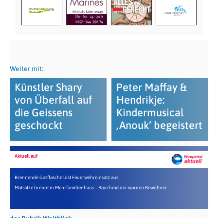
Weiter mit:
Künstler Shary
Peter Maffay &
von Überfall auf
Hendrikje:
die Geissens
Kindermusical
geschockt
‚Anouk‘ begeistert
Aktuell auf
Brennende Gasflasche löst Feuerwehreinsatz aus
Matratze brennt in Mehrfamilienhaus – Rauchmelder warnen Bewohner