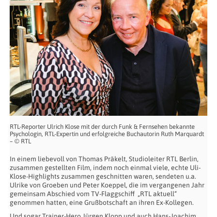
RTL-Reporter Ulrich Klose mit der durch Funk & Fernsehen bekannte
Psychologin, RTL-Expertin und erfolgreiche Buchautorin Ruth Marquardt
– © RTL
In einem liebevoll von Thomas Präkelt, Studioleiter RTL Berlin,
zusammen gestellten Film, indem noch einmal viele, echte Uli-
Klose-Highlights zusammen geschnitten waren, sendeten u.a.
Ulrike von Groeben und Peter Koeppel, die im vergangenen Jahr
gemeinsam Abschied vom TV-Flaggschiff „RTL aktuell“
genommen hatten, eine Grußbotschaft an ihren Ex-Kollegen.
Und sogar Trainer-Hero Jürgen Klopp und auch Hans-Joachim