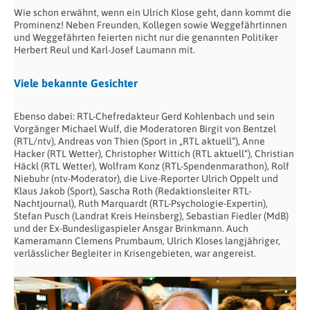
Wie schon erwähnt, wenn ein Ulrich Klose geht, dann kommt die
Prominenz! Neben Freunden, Kollegen sowie Weggefährtinnen
und Weggefährten feierten nicht nur die genannten Politiker
Herbert Reul und Karl-Josef Laumann mit.
Viele bekannte Gesichter
Ebenso dabei: RTL-Chefredakteur Gerd Kohlenbach und sein
Vorgänger Michael Wulf, die Moderatoren Birgit von Bentzel
(RTL/ntv), Andreas von Thien (Sport in „RTL aktuell“), Anne
Hacker (RTL Wetter), Christopher Wittich (RTL aktuell“), Christian
Häckl (RTL Wetter), Wolfram Konz (RTL-Spendenmarathon), Rolf
Niebuhr (ntv-Moderator), die Live-Reporter Ulrich Oppelt und
Klaus Jakob (Sport), Sascha Roth (Redaktionsleiter RTL-
Nachtjournal), Ruth Marquardt (RTL-Psychologie-Expertin),
Stefan Pusch (Landrat Kreis Heinsberg), Sebastian Fiedler (MdB)
und der Ex-Bundesligaspieler Ansgar Brinkmann. Auch
Kameramann Clemens Prumbaum, Ulrich Kloses langjähriger,
verlässlicher Begleiter in Krisengebieten, war angereist.