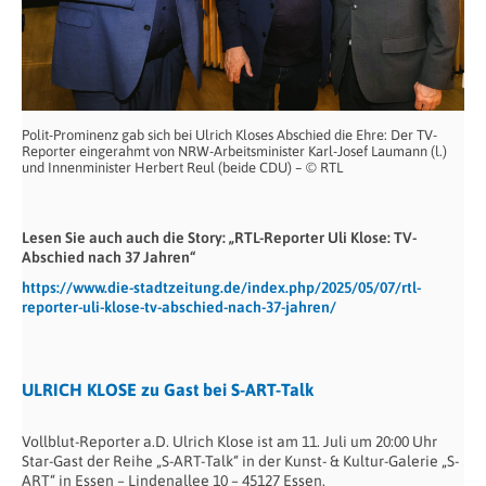
Polit-Prominenz gab sich bei Ulrich Kloses Abschied die Ehre: Der TV-
Reporter eingerahmt von NRW-Arbeitsminister Karl-Josef Laumann (l.)
und Innenminister Herbert Reul (beide CDU) – © RTL
Lesen Sie auch auch die Story: „RTL-Reporter Uli Klose: TV-
Abschied nach 37 Jahren“
https://www.die-stadtzeitung.de/index.php/2025/05/07/rtl-
reporter-uli-klose-tv-abschied-nach-37-jahren/
ULRICH KLOSE zu Gast bei S-ART-Talk
Vollblut-Reporter a.D. Ulrich Klose ist am 11. Juli um 20:00 Uhr
Star-Gast der Reihe „S-ART-Talk“ in der Kunst- & Kultur-Galerie „S-
ART“ in Essen – Lindenallee 10 – 45127 Essen.