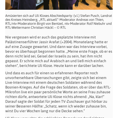
Amüsierten sich auf Uli Kloses Abschiedsparty: (v.l.) Stefan Pusch, Landrat
des Kreises Heinsberg, „RTL aktuell“-Moderator Andreas von Thien,
RTL/ntv-Moderatorin Birgit von Bentzel, ntv-Moderator Rolf Niebuhr und
RTL-Wettermann Christian Häckl – © RTL
Nie vergessen wird er auch das geplatzte Interview mit
Palästinenserführer Jassir Arafat (+2004). Monatelang hatte er
auf eine Zusage gewartet. Und dann war das Interview vorbei,
bevor es überhaupt begonnen hatte. „Meine erste Frage, ob er es
denn nicht leid sei, Geisel der Israelis zu sein, hat ihm nicht
gepasst. Er schrie mich auf Arabisch an und ließ mich einfach
stehen“, berichtete Uli Klose. Heute kann er darüber lachen.
Und dass es auch für einen so erfahrenen Reporter noch
unvorhersehbare Überraschungen gibt, zeigte sich bei einem
Live-Interview mit einem deutschen Soldaten während des
Bosnien-Krieges. Auf die Frage des Soldaten, ob er über das RTL-
Mikrofon live ein paar persönliche Worte an seine Frau zuhause
richten dürfe, antwortete Uli Klose nichts ahnend: „Na, klar!“
Darauf sagte der Soldat für jeden TV-Zuschauer gut hörbar zu
seiner Besseren Hälfte: „Schatz, wenn ich wieder zuhause bin,
wirst Du vier Wochen lang nur die Decke sehen.“