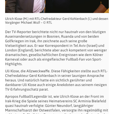
Ulrich Klose (M.) mit RTL-Chefredakteur Gerd Kohlenbach (l.) und dessen
Vorgänger Michael Wulf – © RTL
Der TV-Reporter berichtete nicht nur hautnah von den blutigen
Auseinandersetzungen in Bosnien, Ruanda und von beiden
Golfkriegen im Irak, ihn zeichnete auch seine große
Vielseitigkeit aus. Er war Korrespondent in Tel Aviv (Israel) und
London (England), berichtete aber auch kompetent von weniger
dramatischen, gesellschaftlichen Ereignissen wie dem Kölner
Karneval oder auch als eingefleischer Fußball-Fan von Sport-
Highlights.
Uli Klose, die Allzweckwaffe. Diese Fähigkeiten stellte auch RTL-
Chefredakteur Gerd Kohlenbach in seiner launigen Ansprache
heraus. Und natürlich hatte ein sichtlich gerührter und
dankbarer Uli Klose auch einige Anekdoten aus seinem riesigen
TV-Erfahrungsschatz parat.
Apropos Fußball!Legendär ist, wie Ulrich Klose an der Front im
Irak-Krieg die Spiele seines Heimatvereins SC Arminia Bielefeld
quasi hautnah verfolgte: Günter Neundorf, langjähriger
Mannschaftsarzt der Ostwestfalen, versorgte ihn regelmäßig mit