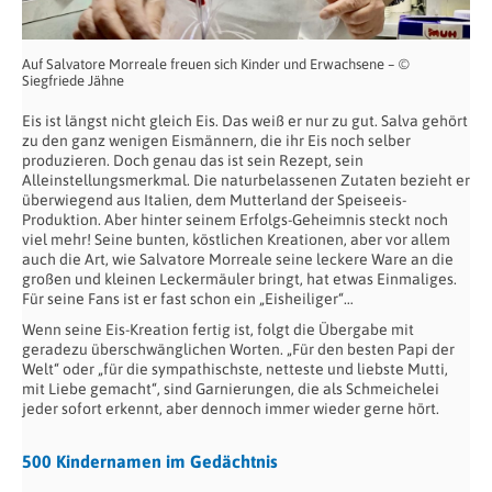
Auf Salvatore Morreale freuen sich Kinder und Erwachsene – ©
Siegfriede Jähne
Eis ist längst nicht gleich Eis. Das weiß er nur zu gut. Salva gehört
zu den ganz wenigen Eismännern, die ihr Eis noch selber
produzieren. Doch genau das ist sein Rezept, sein
Alleinstellungsmerkmal. Die naturbelassenen Zutaten bezieht er
überwiegend aus Italien, dem Mutterland der Speiseeis-
Produktion. Aber hinter seinem Erfolgs-Geheimnis steckt noch
viel mehr! Seine bunten, köstlichen Kreationen, aber vor allem
auch die Art, wie Salvatore Morreale seine leckere Ware an die
großen und kleinen Leckermäuler bringt, hat etwas Einmaliges.
Für seine Fans ist er fast schon ein „Eisheiliger“…
Wenn seine Eis-Kreation fertig ist, folgt die Übergabe mit
geradezu überschwänglichen Worten. „Für den besten Papi der
Welt“ oder „für die sympathischste, netteste und liebste Mutti,
mit Liebe gemacht“, sind Garnierungen, die als Schmeichelei
jeder sofort erkennt, aber dennoch immer wieder gerne hört.
500 Kindernamen im Gedächtnis