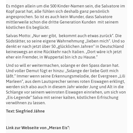
Es mögen allein um die 500 Kinder-Namen sein, die Salvatore im
Kopf parat hat, alle fühlen sich deshalb ganz persönlich
angesprochen. So ist es auch kein Wunder, dass Salvatore
mittlerweile schon die dritte Generation Kunden mit seinem
köstlichen Eis beglückt.
Salvas Motto: „Nur wer gibt,
bekommt auch etwas zurück“. Die
Südstätter, so seine eigene Wahrnehmung „lieben mich“. Und so
denkt er nach jetzt über 50 „glücklichen Jahren“ in Deutschland
keineswegs an eine Rückkehr nach Italien. „Dort wäre ich jetzt
eher ein Fremder, in Wuppertal bin ich zu Hause.“
Und so will er weitermachen, solange er den Spass daran hat.
Und voller Demut fügt er hinzu: „Solange der liebe Gott mich
läßt.“ Immer wenn seine Erkennungsmelodie, der Evergreen „Lili
Marleen“, aus dem Lautsprecher seines roten Eiswagen erklingt,
werden sich also auch in diesem Jahr wieder Jung und Alt in die
Schlange vor seinem weinroten Eiswagen einriehen, um sich von
„Eis-Legende“ Salva mit seiner kalten, köstlichen Erfrischung
verwöhnen zu lassen.
Text: Siegfried Jähne
Link zur Webseite von „Meran Eis“: