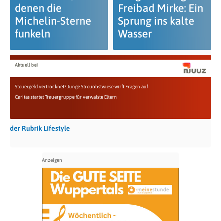
denen die
Freibad Mirke: Ein
Michelin-Sterne
Sprung ins kalte
funkeln
Wasser
Aktuell bei
Steuergeld vertrocknet? Junge Streuobstwiese wirft Fragen auf
Caritas startet Trauergruppe für verwaiste Eltern
der Rubrik Lifestyle