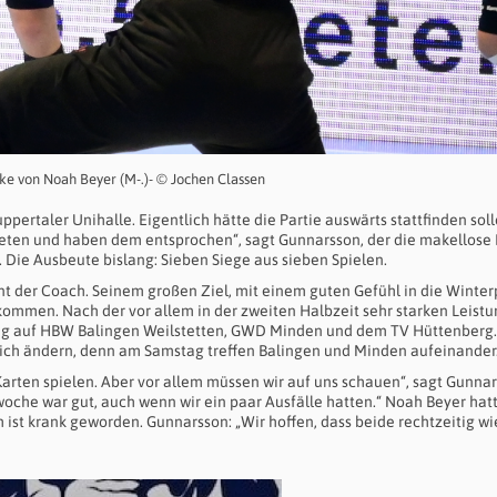
ke von Noah Beyer (M-.)- © Jochen Classen
ppertaler Unihalle. Eigentlich hätte die Partie auswärts stattfinden soll
ten und haben dem entsprochen“, sagt Gunnarsson, der die makellose 
 Die Ausbeute bislang: Sieben Siege aus sieben Spielen.
tont der Coach. Seinem großen Ziel, mit einem guten Gefühl in die Winte
kommen. Nach der vor allem in der zweiten Halbzeit sehr starken Leist
ng auf HBW Balingen Weilstetten, GWD Minden und dem TV Hüttenberg.
tlich ändern, denn am Samstag treffen Balingen und Minden aufeinander
 Karten spielen. Aber vor allem müssen wir auf uns schauen“, sagt Gunna
swoche war gut, auch wenn wir ein paar Ausfälle hatten.“ Noah Beyer hat
ist krank geworden. Gunnarsson: „Wir hoffen, dass beide rechtzeitig wi