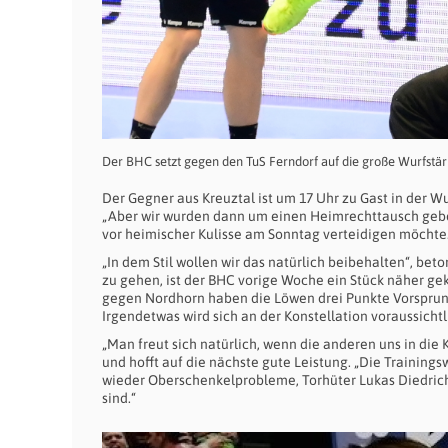
Der BHC setzt gegen den TuS Ferndorf auf die große Wurfstär
Der Gegner aus Kreuztal ist um 17 Uhr zu Gast in der Wu
„Aber wir wurden dann um einen Heimrechttausch gebe
vor heimischer Kulisse am Sonntag verteidigen möchte.
„In dem Stil wollen wir das natürlich beibehalten“, be
zu gehen, ist der BHC vorige Woche ein Stück näher ge
gegen Nordhorn haben die Löwen drei Punkte Vorspru
Irgendetwas wird sich an der Konstellation voraussich
„Man freut sich natürlich, wenn die anderen uns in die
und hofft auf die nächste gute Leistung. „Die Training
wieder Oberschenkelprobleme, Torhüter Lukas Diedrich 
sind.“