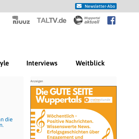
Newsletter-Abo
tyle
Interviews
Weitblick
nn die
n.