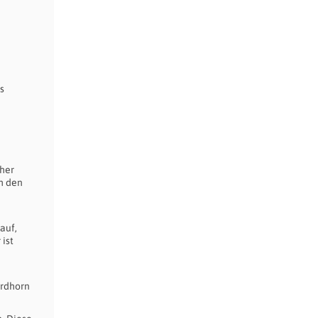
s
sher
h den
auf,
 ist
ordhorn