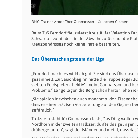
BHC-Trainer Arnor Thor Gunnarsson – © Jochen Classen
Beim TuS Ferndorf fiel zuletzt Kreisläufer Valentino D
Schwartau zumindest in der Abwehr zurück auf die Pl
Kreuzbandrisses noch keine Partie bestreiten.
Das Überraschungsteam der Liga
„Ferndorf macht es wirklich gut. Sie sind das Überrasch
gesammelt. Zu Saisonbeginn hatte die Truppe sogar 10:
siebten Feldspieler effektiv“, meint Gunnarsson und bli
Probleme.“ Lange lagen die Bergischen hinten, ehe sie
„Sie spielen inzwischen auch manchmal den Eisenacher A
dass es einer präzisen Vorbereitung auf den Gegner bed
gefährlich.“
Trotzdem steht für Gunnarsson fest: „Das Ding wollen w
Nordhorn in der zweiten Halbzeit dürfte das gelingen. 
drübergelaufen“, sagt der Isländer und meint, dass da