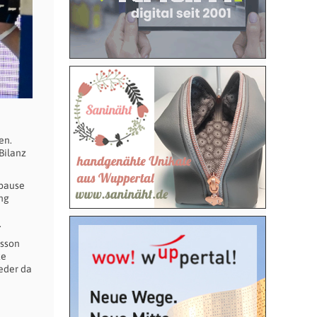
en.
Bilanz
rpause
ung
.
rsson
te
eder da