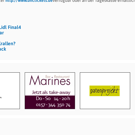
ter
http://www.bhctickets.de
verfügbar oder an der Tageskasse erhältlic
idl Final4
ar
rallen?
ack