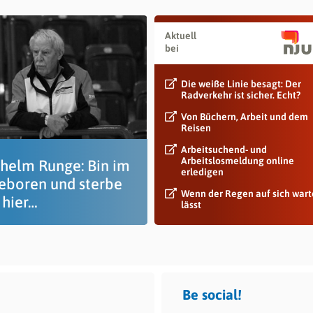
Aktuell
bei
Die weiße Linie besagt: Der
Radverkehr ist sicher. Echt?
Von Büchern, Arbeit und dem
Reisen
Arbeitsuchend- und
Arbeitslosmeldung online
dhelm Runge: Bin im
erledigen
geboren und sterbe
Wenn der Regen auf sich war
 hier…
lässt
Be social!