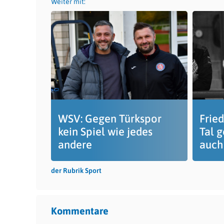
Weiter mit:
WSV: Gegen Türkspor
Frie
kein Spiel wie jedes
Tal 
andere
auch
der Rubrik Sport
Kommentare