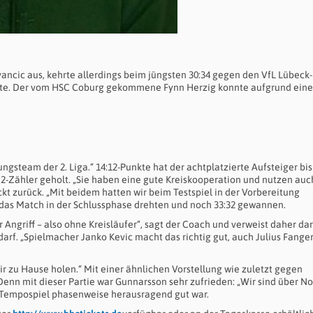
uvancic aus, kehrte allerdings beim jüngsten 30:34 gegen den VfL Lübeck-
atte. Der vom HSC Coburg gekommene Fynn Herzig konnte aufgrund eine
ungsteam der 2. Liga.“ 14:12-Punkte hat der achtplatzierte Aufsteiger bi
2-Zähler geholt. „Sie haben eine gute Kreiskooperation und nutzen auc
ckt zurück. „Mit beidem hatten wir beim Testspiel in der Vorbereitung
 das Match in der Schlussphase drehten und noch 33:32 gewannen.
ngriff – also ohne Kreisläufer“, sagt der Coach und verweist daher dar
arf. „Spielmacher Janko Kevic macht das richtig gut, auch Julius Fanger
ir zu Hause holen.“ Mit einer ähnlichen Vorstellung wie zuletzt gegen
Denn mit dieser Partie war Gunnarsson sehr zufrieden: „Wir sind über N
s Tempospiel phasenweise herausragend gut war.