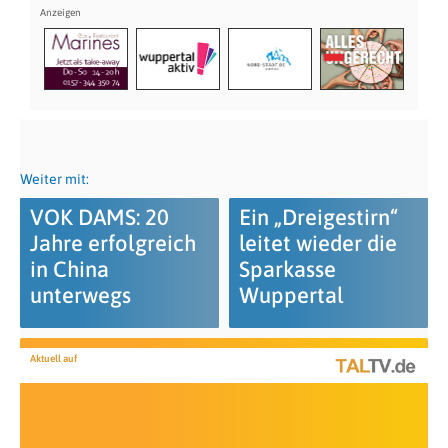
Weiter mit:
VOK DAMS: 20
Ein „Dreigestirn“
Jahre erfolgreich
leitet wieder die
in China
Sparkasse
unterwegs
Wuppertal
Aktuell auf