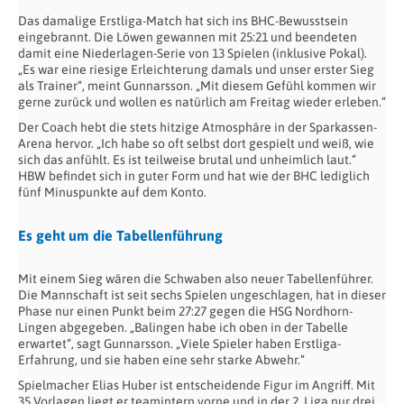
Das damalige Erstliga-Match hat sich ins BHC-Bewusstsein
eingebrannt. Die Löwen gewannen mit 25:21 und beendeten
damit eine Niederlagen-Serie von 13 Spielen (inklusive Pokal).
„Es war eine riesige Erleichterung damals und unser erster Sieg
als Trainer“, meint Gunnarsson. „Mit diesem Gefühl kommen wir
gerne zurück und wollen es natürlich am Freitag wieder erleben.“
Der Coach hebt die stets hitzige Atmosphäre in der Sparkassen-
Arena hervor. „Ich habe so oft selbst dort gespielt und weiß, wie
sich das anfühlt. Es ist teilweise brutal und unheimlich laut.“
HBW befindet sich in guter Form und hat wie der BHC lediglich
fünf Minuspunkte auf dem Konto.
Es geht um die Tabellenführung
Mit einem Sieg wären die Schwaben also neuer Tabellenführer.
Die Mannschaft ist seit sechs Spielen ungeschlagen, hat in dieser
Phase nur einen Punkt beim 27:27 gegen die HSG Nordhorn-
Lingen abgegeben. „Balingen habe ich oben in der Tabelle
erwartet“, sagt Gunnarsson. „Viele Spieler haben Erstliga-
Erfahrung, und sie haben eine sehr starke Abwehr.“
Spielmacher Elias Huber ist entscheidende Figur im Angriff. Mit
35 Vorlagen liegt er teamintern vorne und in der 2. Liga nur drei