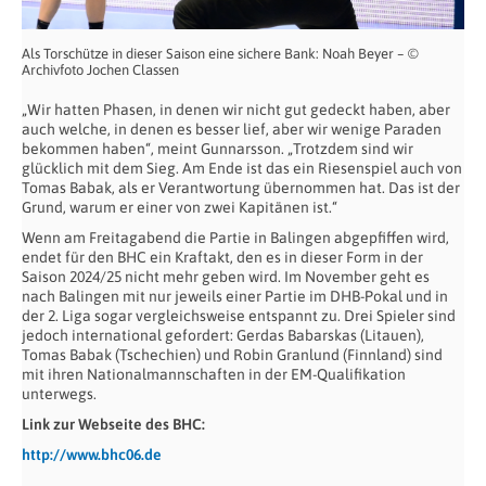
Als Torschütze in dieser Saison eine sichere Bank: Noah Beyer – ©
Archivfoto Jochen Classen
„Wir hatten Phasen, in denen wir nicht gut gedeckt haben, aber
auch welche, in denen es besser lief, aber wir wenige Paraden
bekommen haben“, meint Gunnarsson. „Trotzdem sind wir
glücklich mit dem Sieg. Am Ende ist das ein Riesenspiel auch von
Tomas Babak, als er Verantwortung übernommen hat. Das ist der
Grund, warum er einer von zwei Kapitänen ist.“
Wenn am Freitagabend die Partie in Balingen abgepfiffen wird,
endet für den BHC ein Kraftakt, den es in dieser Form in der
Saison 2024/25 nicht mehr geben wird. Im November geht es
nach Balingen mit nur jeweils einer Partie im DHB-Pokal und in
der 2. Liga sogar vergleichsweise entspannt zu. Drei Spieler sind
jedoch international gefordert: Gerdas Babarskas (Litauen),
Tomas Babak (Tschechien) und Robin Granlund (Finnland) sind
mit ihren Nationalmannschaften in der EM-Qualifikation
unterwegs.
Link zur Webseite des BHC:
http://www.bhc06.de