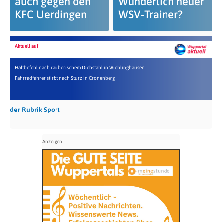
auch gegen den
Wunderlich neuer
KFC Uerdingen
WSV-Trainer?
Aktuell auf
Haftbefehl nach räuberischem Diebstahl in Wichlinghausen
Fahrradfahrer stirbt nach Sturz in Cronenberg
der Rubrik Sport