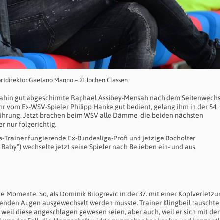
portdirektor Gaetano Manno – © Jochen Classen
dahin gut abgeschirmte Raphael Assibey-Mensah nach dem Seitenwechse
r vom Ex-WSV-Spieler Philipp Hanke gut bedient, gelang ihm in der 54. 
Führung. Jetzt brachen beim WSV alle Dämme, die beiden nächsten
er nur folgerichtig.
s-Trainer fungierende Ex-Bundesliga-Profi und jetzige Bocholter
 Baby“) wechselte jetzt seine Spieler nach Belieben ein- und aus.
Momente. So, als Dominik Bilogrevic in der 37. mit einer Kopfverletzu
ufenden Augen ausgewechselt werden musste. Trainer Klingbeil tauschte
 weil diese angeschlagen gewesen seien, aber auch, weil er sich mit de