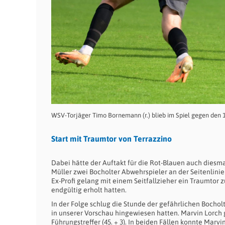
WSV-Torjäger Timo Bornemann (r.) blieb im Spiel gegen den 1.
Start mit Traumtor von Terrazzino
Dabei hätte der Auftakt für die Rot-Blauen auch diesmal
Müller zwei Bocholter Abwehrspieler an der Seitenlini
Ex-Profi gelang mit einem Seitfallzieher ein Traumtor zu
endgültig erholt hatten.
In der Folge schlug die Stunde der gefährlichen Bochol
in unserer Vorschau hingewiesen hatten. Marvin Lorch 
Führungstreffer (45. + 3). In beiden Fällen konnte Marv