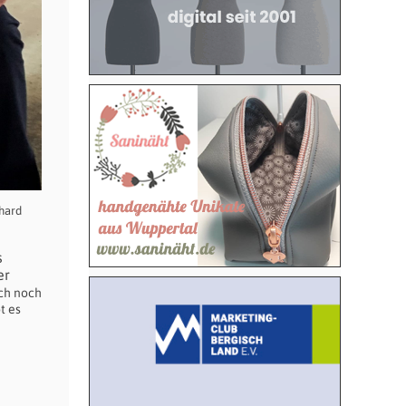
khard
s
er
ich noch
t es