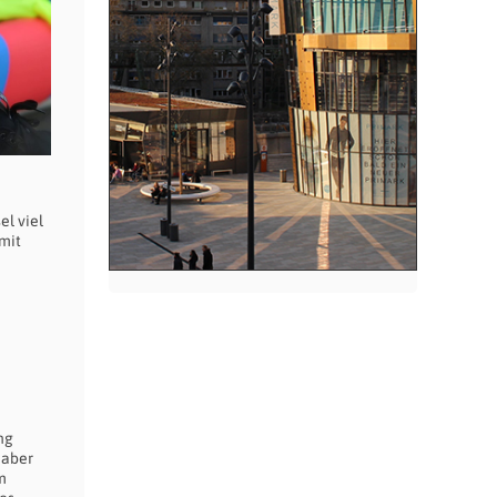
l viel
mit
ng
 aber
m