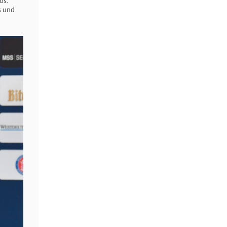
os.
s und