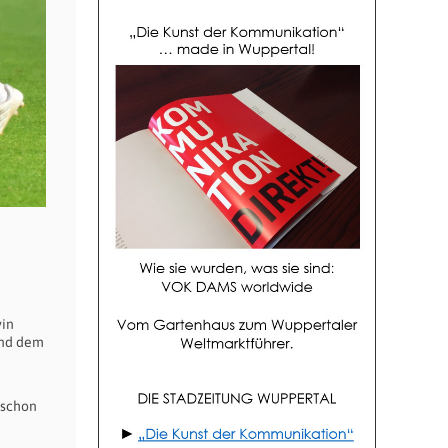
vin
und dem
 schon