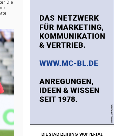
er. Die
ner
atte