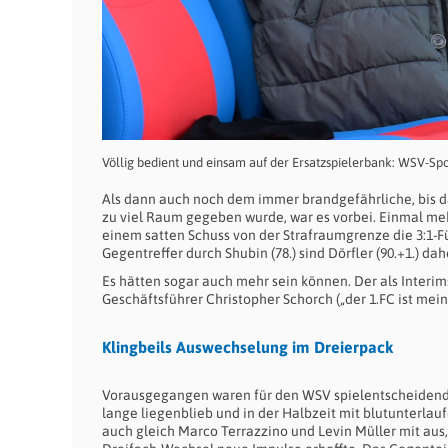
Völlig bedient und einsam auf der Ersatzspielerbank: WSV-S
Als dann auch noch dem immer brandgefährliche, bis 
zu viel Raum gegeben wurde, war es vorbei. Einmal meh
einem satten Schuss von der Strafraumgrenze die 3:1-
Gegentreffer durch Shubin (78.) sind Dörfler (90.+1.) dah
Es hätten sogar auch mehr sein können. Der als Interim
Geschäftsführer Christopher Schorch („der 1.FC ist mein
Klingbeils Auswechselung im Dreierpack
Vorausgegangen waren für den WSV spielentscheidende 
lange liegenblieb und in der Halbzeit mit blutunterla
auch gleich Marco Terrazzino und Levin Müller mit aus,