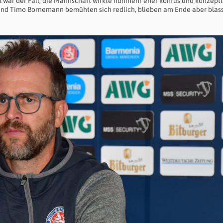
 war der Fall, die Mannschaft wirkte nunmehr eher konfus und konzeptl
nd Timo Bornemann bemühten sich redlich, blieben am Ende aber blas