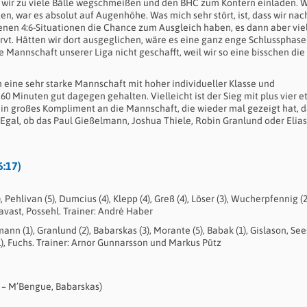
m wir zu viele Bälle wegschmeißen und den BHC zum Kontern einladen. 
n, war es absolut auf Augenhöhe. Was mich sehr stört, ist, dass wir nac
enen 4:6-Situationen die Chance zum Ausgleich haben, es dann aber vie
ervt. Hätten wir dort ausgeglichen, wäre es eine ganz enge Schlussphase
 Mannschaft unserer Liga nicht geschafft, weil wir so eine bisschen die
n eine sehr starke Mannschaft mit hoher individueller Klasse und
60 Minuten gut dagegen gehalten. Vielleicht ist der Sieg mit plus vier e
 Ein großes Kompliment an die Mannschaft, die wieder mal gezeigt hat, d
 Egal, ob das Paul Gießelmann, Joshua Thiele, Robin Granlund oder Elias
6:17)
 Pehlivan (5), Dumcius (4), Klepp (4), Greß (4), Löser (3), Wucherpfennig (2
tavast, Possehl. Trainer: André Haber
nn (1), Granlund (2), Babarskas (3), Morante (5), Babak (1), Gislason, Sees
(1), Fuchs. Trainer: Arnor Gunnarsson und Markus Pütz
t – M’Bengue, Babarskas)