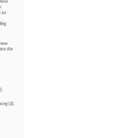
Wenn
h
l zu
 Big
twas
ass die
),
ing (3),