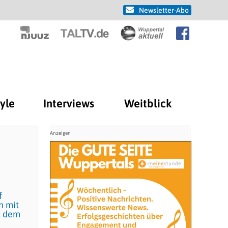
Newsletter-Abo
tyle
Interviews
Weitblick
f
n mit
t dem