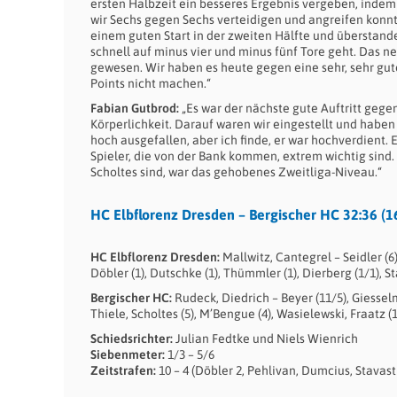
ersten Halbzeit ein besseres Ergebnis vergeben, inde
wir Sechs gegen Sechs verteidigen und angreifen konnte
einem guten Start in der zweiten Hälfte und überstand
schnell auf minus vier und minus fünf Tore geht. Das n
gewesen. Wir haben es heute gegen eine sehr, sehr gute
Points nicht machen.“
Fabian Gutbrod:
„Es war der nächste gute Auftritt gege
Körperlichkeit. Darauf waren wir eingestellt und haben 
hoch ausgefallen, aber ich finde, er war hochverdient.
Spieler, die von der Bank kommen, extrem wichtig sind.
Scholtes sind, war das gehobenes Zweitliga-Niveau.“
HC Elbflorenz Dresden – Bergischer HC 32:36 (1
HC Elbflorenz Dresden:
Mallwitz, Cantegrel – Seidler (6),
Döbler (1), Dutschke (1), Thümmler (1), Dierberg (1/1), S
Bergischer HC:
Rudeck, Diedrich – Beyer (11/5), Giesselma
Thiele, Scholtes (5), M’Bengue (4), Wasielewski, Fraatz 
Schiedsrichter:
Julian Fedtke und Niels Wienrich
Siebenmeter:
1/3 – 5/6
Zeitstrafen:
10 – 4 (Döbler 2, Pehlivan, Dumcius, Stavas