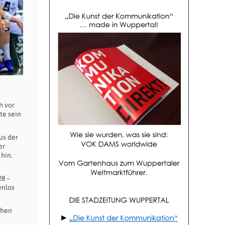
h vor
te sein
us der
er
hin.
28 –
enlos
chen