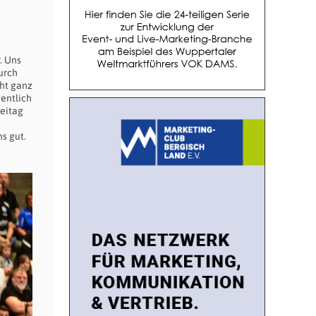
. Uns
urch
cht ganz
gentlich
reitag
s gut.