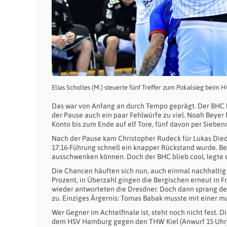
Elias Scholtes (M.) steuerte fünf Treffer zum Pokalsieg beim 
Das war von Anfang an durch Tempo geprägt. Der BHC b
der Pause auch ein paar Fehlwürfe zu viel. Noah Beyer h
Konto bis zum Ende auf elf Tore, fünf davon per Sieben
Nach der Pause kam Christopher Rudeck für Lukas Diedr
17:16-Führung schnell ein knapper Rückstand wurde. Be
ausschwenken können. Doch der BHC blieb cool, legte du
Die Chancen häuften sich nun, auch einmal nachhaltig
Prozent, in Überzahl gingen die Bergischen erneut in 
wieder antworteten die Dresdner. Doch dann sprang der
zu. Einziges Ärgernis: Tomas Babak musste mit einer m
Wer Gegner im Achtelfinale ist, steht noch nicht fest.
dem HSV Hamburg gegen den THW Kiel (Anwurf 15 Uhr) 