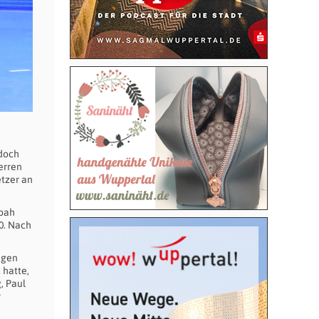
 doch
erren
etzer an
Noah
0. Nach
egen
 hatte,
, Paul
r