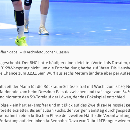
effern dabei – © Archivfoto Jochen Classen
 geschenkt. Der BHC hatte häufiger einen leichten Vorteil als Dresden,
n 31:28-Vorsprung nicht, um die Entscheidung herbeizuführen. Dis Haush
e Chance zum 31:31. Sein Wurf aus sechs Metern landete aber per Aufs
Halbzeit der Mann für die Rückraum-Schüsse, traf mit Wucht zum 32:30, 
Maldonado kam beim Dresdner Pass dazwischen und traf sogar zum 34:3
nd Morante den 5:0-Torelauf der Löwen, der das Pokalspiel entschied.
Folge – ein hart erkämpfter und mit Blick auf das Zweitliga-Heimspiel g
ite erzielter. Bis auf Julian Fuchs, der vorigen Samstag durchgespielt
rnahm in einer kritischen Phase der zweiten Hälfte die Verantwortung
r Entlastung auf der linken Außenbahn. Dazu war Djibril M’Bengue wiede