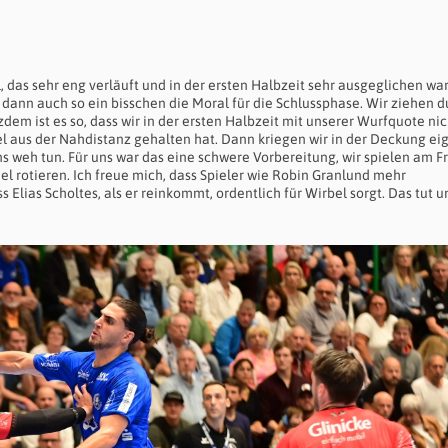
, das sehr eng verläuft und in der ersten Halbzeit sehr ausgeglichen war
n dann auch so ein bisschen die Moral für die Schlussphase. Wir ziehen d
em ist es so, dass wir in der ersten Halbzeit mit unserer Wurfquote ni
iel aus der Nahdistanz gehalten hat. Dann kriegen wir in der Deckung ei
ns weh tun. Für uns war das eine schwere Vorbereitung, wir spielen am F
el rotieren. Ich freue mich, dass Spieler wie Robin Granlund mehr
lias Scholtes, als er reinkommt, ordentlich für Wirbel sorgt. Das tut un