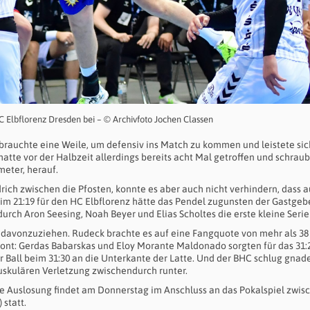
HC Elbflorenz Dresden bei – © Archivfoto Jochen Classen
rauchte eine Weile, um defensiv ins Match zu kommen und leistete sic
atte vor der Halbzeit allerdings bereits acht Mal getroffen und schraub
meter, herauf.
ich zwischen die Pfosten, konnte es aber auch nicht verhindern, dass a
im 21:19 für den HC Elbflorenz hätte das Pendel zugunsten der Gastgeb
rch Aron Seesing, Noah Beyer und Elias Scholtes die erste kleine Serie 
 davonzuziehen. Rudeck brachte es auf eine Fangquote von mehr als 38
Front: Gerdas Babarskas und Eloy Morante Maldonado sorgten für das 31:
 Ball beim 31:30 an die Unterkante der Latte. Und der BHC schlug gnad
uskulären Verletzung zwischendurch runter.
 Die Auslosung findet am Donnerstag im Anschluss an das Pokalspiel zwis
statt.