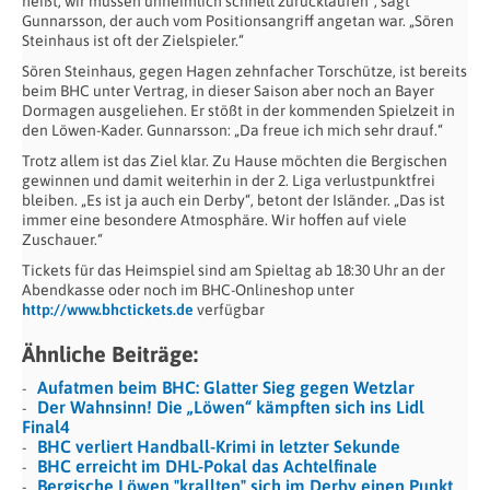
heißt, wir müssen unheimlich schnell zurücklaufen“, sagt
Gunnarsson, der auch vom Positionsangriff angetan war. „Sören
Steinhaus ist oft der Zielspieler.“
Sören Steinhaus, gegen Hagen zehnfacher Torschütze, ist bereits
beim BHC unter Vertrag, in dieser Saison aber noch an Bayer
Dormagen ausgeliehen. Er stößt in der kommenden Spielzeit in
den Löwen-Kader. Gunnarsson: „Da freue ich mich sehr drauf.“
Trotz allem ist das Ziel klar. Zu Hause möchten die Bergischen
gewinnen und damit weiterhin in der 2. Liga verlustpunktfrei
bleiben. „Es ist ja auch ein Derby“, betont der Isländer. „Das ist
immer eine besondere Atmosphäre. Wir hoffen auf viele
Zuschauer.“
Tickets für das Heimspiel sind am Spieltag ab 18:30 Uhr an der
Abendkasse oder noch im BHC-Onlineshop unter
http://www.bhctickets.de
verfügbar
Ähnliche Beiträge:
Aufatmen beim BHC: Glatter Sieg gegen Wetzlar
Der Wahnsinn! Die „Löwen“ kämpften sich ins Lidl
Final4
BHC verliert Handball-Krimi in letzter Sekunde
BHC erreicht im DHL-Pokal das Achtelfinale
Bergische Löwen "krallten" sich im Derby einen Punkt