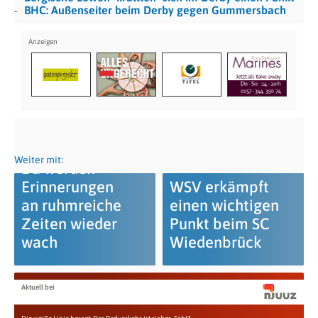
BHC: Außenseiter beim Derby gegen Gummersbach
Weiter mit:
Da werden
Erinnerungen
WSV erkämpft
an ruhmreiche
einen wichtigen
Zeiten wieder
Punkt beim SC
wach
Wiedenbrück
Aktuell bei