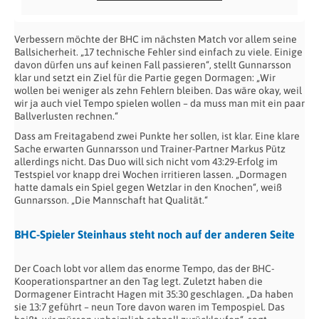
Verbessern möchte der BHC im nächsten Match vor allem seine
Ballsicherheit. „17 technische Fehler sind einfach zu viele. Einige
davon dürfen uns auf keinen Fall passieren“, stellt Gunnarsson
klar und setzt ein Ziel für die Partie gegen Dormagen: „Wir
wollen bei weniger als zehn Fehlern bleiben. Das wäre okay, weil
wir ja auch viel Tempo spielen wollen – da muss man mit ein paar
Ballverlusten rechnen.“
Dass am Freitagabend zwei Punkte her sollen, ist klar. Eine klare
Sache erwarten Gunnarsson und Trainer-Partner Markus Pütz
allerdings nicht. Das Duo will sich nicht vom 43:29-Erfolg im
Testspiel vor knapp drei Wochen irritieren lassen. „Dormagen
hatte damals ein Spiel gegen Wetzlar in den Knochen“, weiß
Gunnarsson. „Die Mannschaft hat Qualität.“
BHC-Spieler Steinhaus steht noch auf der anderen Seite
Der Coach lobt vor allem das enorme Tempo, das der BHC-
Kooperationspartner an den Tag legt. Zuletzt haben die
Dormagener Eintracht Hagen mit 35:30 geschlagen. „Da haben
sie 13:7 geführt – neun Tore davon waren im Tempospiel. Das