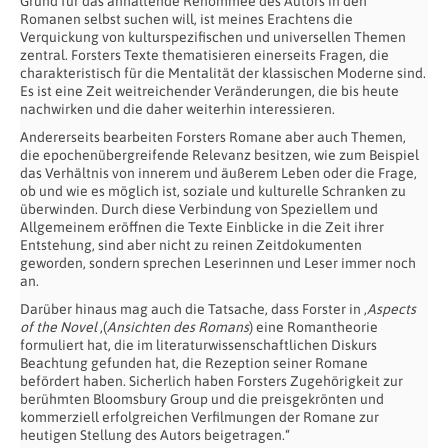
Grund für das anhaltende Renommee des Autors in den
Romanen selbst suchen will, ist meines Erachtens die
Verquickung von kulturspezifischen und universellen Themen
zentral. Forsters Texte thematisieren einerseits Fragen, die
charakteristisch für die Mentalität der klassischen Moderne sind.
Es ist eine Zeit weitreichender Veränderungen, die bis heute
nachwirken und die daher weiterhin interessieren.
Andererseits bearbeiten Forsters Romane aber auch Themen,
die epochenübergreifende Relevanz besitzen, wie zum Beispiel
das Verhältnis von innerem und äußerem Leben oder die Frage,
ob und wie es möglich ist, soziale und kulturelle Schranken zu
überwinden. Durch diese Verbindung von Speziellem und
Allgemeinem eröffnen die Texte Einblicke in die Zeit ihrer
Entstehung, sind aber nicht zu reinen Zeitdokumenten
geworden, sondern sprechen Leserinnen und Leser immer noch
an.
Darüber hinaus mag auch die Tatsache, dass Forster in ‚
Aspects
of the Novel
‚(
Ansichten des Romans
) eine Romantheorie
formuliert hat, die im literaturwissenschaftlichen Diskurs
Beachtung gefunden hat, die Rezeption seiner Romane
befördert haben. Sicherlich haben Forsters Zugehörigkeit zur
berühmten Bloomsbury Group und die preisgekrönten und
kommerziell erfolgreichen Verfilmungen der Romane zur
heutigen Stellung des Autors beigetragen.“