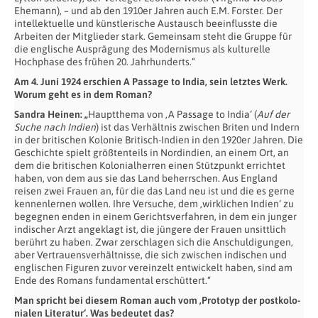
Ehemann), – und ab den 1910er Jahren auch E.M. Forster. Der
intellektuelle und künstlerische Austausch beeinflusste die
Arbeiten der Mitglieder stark. Gemeinsam steht die Gruppe für
die englische Ausprägung des Modernismus als kulturelle
Hochphase des frühen 20. Jahrhunderts.“
Am 4. Juni 1924 erschien A Passage to India, sein letztes Werk.
Worum geht es in dem Roman?
Sandra Heinen: „
Hauptthema von ‚A Passage to India‘ (
Auf der
Suche nach Indien
) ist das Verhältnis zwischen Briten und Indern
in der britischen Kolonie Britisch-Indien in den 1920er Jahren. Die
Geschichte spielt größtenteils in Nordindien, an einem Ort, an
dem die britischen Kolonialherren einen Stützpunkt errichtet
haben, von dem aus sie das Land beherrschen. Aus England
reisen zwei Frauen an, für die das Land neu ist und die es gerne
kennenlernen wollen. Ihre Versuche, dem ‚wirklichen Indien‘ zu
begegnen enden in einem Gerichtsverfahren, in dem ein junger
indischer Arzt angeklagt ist, die jüngere der Frauen unsittlich
berührt zu haben. Zwar zerschlagen sich die Anschuldigungen,
aber Vertrauensverhältnisse, die sich zwischen indischen und
englischen Figuren zuvor vereinzelt entwickelt haben, sind am
Ende des Romans fundamental erschüttert.“
Man spricht bei diesem Roman auch vom ‚Prototyp der postkolo­
nialen Literatur‘. Was bedeutet das?