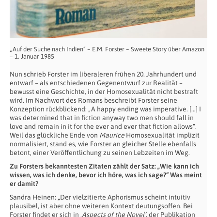
„Auf der Suche nach Indien“ – E.M. Forster – Sweete Story über Amazon
– 1. Januar 1985
Nun schrieb Forster im liberaleren frühen 20. Jahrhundert und
entwarf – als entschiedenen Gegenentwurf zur Realität –
bewusst eine Geschichte, in der Homosexualität nicht bestraft
wird. Im Nachwort des Romans beschreibt Forster seine
Konzeption rückblickend: „A happy ending was imperative. […] I
was determined that in fiction anyway two men should fall in
love and remain in it for the ever and ever that fiction allows“.
Weil das glückliche Ende von
Maurice
Homosexualität implizit
normalisiert, stand es, wie Forster an gleicher Stelle ebenfalls
betont, einer Veröffentlichung zu seinen Lebzeiten im Weg.
Zu Forsters bekanntesten Zitaten zählt der Satz: „Wie kann ich
wissen, was ich denke, bevor ich höre, was ich sage?“ Was meint
er damit?
Sandra Heinen: „Der vielzitierte Aphorismus scheint intuitiv
plausibel, ist aber ohne weiteren Kontext deutungsoffen. Bei
Forster findet er sich in ‚
Aspects of the Novel‘
, der Publikation