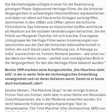
Die Rechtefreigabe erfolgte in einer für die Realisierung
günstigen Phase: Sogenannte Heritage-Filme, die die britische
Vergangenheit in aufwändigen Historienfilmen repräsentierten
und dabei vor allem auf literarische Vorlagen zurückgriffen,
dominierten in den 1980er und 1990er Jahren die britische
Filmindustrie. Das Interesse an historischen Stoffen wird heute
als Reaktion auf die sozialen Veränderungen betrachtet, die die
Politik von Margaret Thatcher mit sich brachte. Eine eigene
Untergruppe der Heritage-Filme waren Inszenierungen von
Geschichten aus der Zeit der britischen Kolonialherrschaft in
Indien, der auch David Leans Verfilmung von „A Passage zu
India“ zuzurechnen ist. Forsters Romane passten – wie sonst nur
das Werk von Henry James – perfekt zum nostalgischen Blick in
die Vergangenheit, für den die Heritage-Filme bekannt wurden.“
Bereits 1909 erschien seine Kurzgeschichte „Die Maschine steht
still“, in der er weite Teile der technologischen Entwicklung
vorwegnimmt und vor deren Gefahren warnt. Damit ist er heute
doch hochaktuell, oder?
Sandra Heinen: „The Machine Stops“ ist der einzige Science
Fiction-Text von Forster, steht aber in einer Reihe von fiktionalen
Zukunftsszenarien, die in der Moderne entworfen wurden. Ein
recht bekannter früherer englischsprachiger Text ist
beispielsweise ‚The Time Machine‘ (
Die Zeitmaschine
, 1895) von