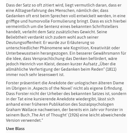
Dass der Satz so oft zitiert wird, liegt vermutlich daran, dass er
eine Alltagserfahrung des Menschen, nämlich der, dass
Gedanken oft erst beim Sprechen voll entwickelt werden, in eine
griffige und humorvolle Formulierung bringt. Dass es sich hierbei
vermeintlich um die Sentenz eines bekannten Schriftstellers
handelt, verleiht dem Satz zusätzliches Gewicht. Seine
Beliebtheit verdankt sich zudem wohl auch seiner
Deutungsoffenheit: Er wurde zur Erläuterung so
unterschiedlicher Phänomene wie Kognition, Kreativität oder
Unterbewusstsein herangezogen. Ein besserer Gewährsmann für
die Idee, dass Versprachlichung das Denken befördert, wäre
jedoch Heinrich von Kleist, dessen kurzer Aufsatz „Über die
allmähliche Verfertigung der Gedanken beim Reden“ (1811)
immer noch sehr lesenswert ist.
Forster präsentiert die Anekdote der unlogischen älteren Dame
im Übrigen in ‚Aspects of the Novel‘ nicht als eigene Erfindung.
Dass Forster nicht der Urheber des bekannten Satzes ist, sondern
in der Tat eine kursierende Anekdote wiedergibt, lässt sich
anhand einer früheren Publikation des Sozialpsychologen
Graham Wallace nachweisen, der bereits ein Jahr vor Forster in
seinem Buch ‚The Art of Thought‘ (1926) eine leicht abweichende
Version verwendet.“
Uwe Blass