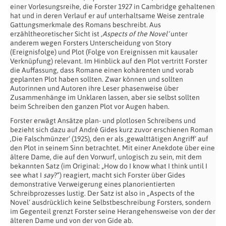
einer Vorlesungsreihe, die Forster 1927 in Cambridge gehaltenen
hat und in deren Verlauf er auf unterhaltsame Weise zentrale
Gattungsmerkmale des Romans beschreibt. Aus
erzähltheoretischer Sicht ist ‚
Aspects of the Novel‘
unter
anderem wegen Forsters Unterscheidung von Story
(Ereignisfolge) und Plot (Folge von Ereignissen mit kausaler
Verknüpfung) relevant. Im Hinblick auf den Plot vertritt Forster
die Auffassung, dass Romane einen kohärenten und vorab
geplanten Plot haben sollten. Zwar können und sollten
Autorinnen und Autoren ihre Leser phasenweise über
Zusammenhänge im Unklaren lassen, aber sie selbst sollten
beim Schreiben den ganzen Plot vor Augen haben.
Forster erwägt Ansätze plan- und plotlosen Schreibens und
bezieht sich dazu auf André Gides kurz zuvor erschienen Roman
‚Die Falschmünzer‘ (1925), den er als ‚gewalttätigen Angriff‘ auf
den Plot in seinem Sinn betrachtet. Mit einer Anekdote über eine
ältere Dame, die auf den Vorwurf, unlogisch zu sein, mit dem
bekannten Satz (im Original: „How do I know what I think until I
see what I
say
?“) reagiert, macht sich Forster über Gides
demonstrative Verweigerung eines planorientierten
Schreibprozesses lustig. Der Satz ist also in „Aspects of the
Novel‘ ausdrücklich keine Selbstbeschreibung Forsters, sondern
im Gegenteil grenzt Forster seine Herangehensweise von der der
älteren Dame und von der von Gide ab.