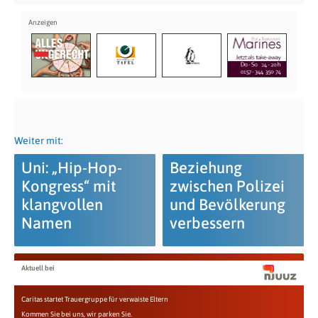
Weiter mit:
Uni: „Hip-Hop-
Beziehung
Kongress“ mit
zwischen Polizei
klangvollen
und Bevölkerung
Namen
verbessern
Aktuell bei
Caritas startet Trauergruppe für verwaiste Eltern
Kommen Sie bei uns, wir parken Sie.