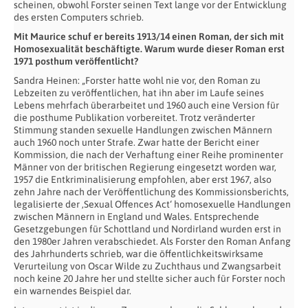
scheinen, obwohl Forster seinen Text lange vor der Entwicklung
des ersten Computers schrieb.
Mit Maurice schuf er bereits 1913/14 einen Roman, der sich mit
Homosexualität beschäftigte. Warum wurde dieser Roman erst
1971 posthum veröffentlicht?
Sandra Heinen: „Forster hatte wohl nie vor, den Roman zu
Lebzeiten zu veröffentlichen, hat ihn aber im Laufe seines
Lebens mehrfach überarbeitet und 1960 auch eine Version für
die posthume Publikation vorbereitet. Trotz veränderter
Stimmung standen sexuelle Handlungen zwischen Männern
auch 1960 noch unter Strafe. Zwar hatte der Bericht einer
Kommission, die nach der Verhaftung einer Reihe prominenter
Männer von der britischen Regierung eingesetzt worden war,
1957 die Entkriminalisierung empfohlen, aber erst 1967, also
zehn Jahre nach der Veröffentlichung des Kommissionsberichts,
legalisierte der ‚Sexual Offences Act‘ homosexuelle Handlungen
zwischen Männern in England und Wales. Entsprechende
Gesetzgebungen für Schottland und Nordirland wurden erst in
den 1980er Jahren verabschiedet. Als Forster den Roman Anfang
des Jahrhunderts schrieb, war die öffentlichkeitswirksame
Verurteilung von Oscar Wilde zu Zuchthaus und Zwangsarbeit
noch keine 20 Jahre her und stellte sicher auch für Forster noch
ein warnendes Beispiel dar.