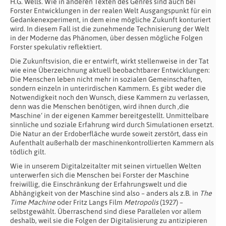
H.G. Wells. Wie in anderen Texten des Genres sind auch bei
Forster Entwicklungen in der realen Welt Ausgangspunkt für ein
Gedankenexperiment, in dem eine mögliche Zukunft konturiert
wird. In diesem Fall ist die zunehmende Technisierung der Welt
in der Moderne das Phänomen, über dessen mögliche Folgen
Forster spekulativ reflektiert.
Die Zukunftsvision, die er entwirft, wirkt stellenweise in der Tat
wie eine Überzeichnung aktuell beobachtbarer Entwicklungen:
Die Menschen leben nicht mehr in sozialen Gemeinschaften,
sondern einzeln in unterirdischen Kammern. Es gibt weder die
Notwendigkeit noch den Wunsch, diese Kammern zu verlassen,
denn was die Menschen benötigen, wird ihnen durch ‚die
Maschine‘ in der eigenen Kammer bereitgestellt. Unmittelbare
sinnliche und soziale Erfahrung wird durch Simulationen ersetzt.
Die Natur an der Erdoberfläche wurde soweit zerstört, dass ein
Aufenthalt außerhalb der maschinenkontrollierten Kammern als
tödlich gilt.
Wie in unserem Digitalzeitalter mit seinen virtuellen Welten
unterwerfen sich die Menschen bei Forster der Maschine
freiwillig, die Einschränkung der Erfahrungswelt und die
Abhängigkeit von der Maschine sind also – anders als z.B. in
The
Time Machine
oder Fritz Langs Film
Metropolis
(1927) –
selbstgewählt. Überraschend sind diese Parallelen vor allem
deshalb, weil sie die Folgen der Digitalisierung zu antizipieren