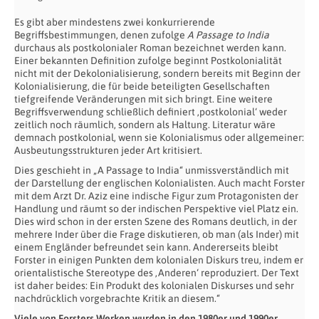
Es gibt aber mindestens zwei konkurrierende
Begriffsbestimmungen, denen zufolge
A Passage to India
durchaus als postkolonialer Roman bezeichnet werden kann.
Einer bekannten Definition zufolge beginnt Postkolonialität
nicht mit der Dekolonialisierung, sondern bereits mit Beginn der
Kolonialisierung, die für beide beteiligten Gesellschaften
tiefgreifende Veränderungen mit sich bringt. Eine weitere
Begriffsverwendung schließlich definiert ‚postkolonial‘ weder
zeitlich noch räumlich, sondern als Haltung. Literatur wäre
demnach postkolonial, wenn sie Kolonialismus oder allgemeiner:
Ausbeutungsstrukturen jeder Art kritisiert.
Dies geschieht in „A Passage to India“ unmissverständlich mit
der Darstellung der englischen Kolonialisten. Auch macht Forster
mit dem Arzt Dr. Aziz eine indische Figur zum Protagonisten der
Handlung und räumt so der indischen Perspektive viel Platz ein.
Dies wird schon in der ersten Szene des Romans deutlich, in der
mehrere Inder über die Frage diskutieren, ob man (als Inder) mit
einem Engländer befreundet sein kann. Andererseits bleibt
Forster in einigen Punkten dem kolonialen Diskurs treu, indem er
orientalistische Stereotype des ‚Anderen‘ reproduziert. Der Text
ist daher beides: Ein Produkt des kolonialen Diskurses und sehr
nachdrücklich vorgebrachte Kritik an diesem.“
Viele von Forsters Werken wurden in den 1980er und 1990er