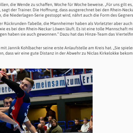
llen, die Wende zu schaffen, Woche für Woche beweise. „Für uns gilt es,
agt der Trainer. Die Hoffnung, dass ausgerechnet bei den Rhein-Neck
 die Niederlagen-Serie gestoppt wird, nährt auch die Form des Gegners
er Rückrunden-Tabelle, die Mannheimer haben als Vorletzter aber auch 
ie es bei den Rhein-Neckar Löwen läuft. Es ist eine tolle Mannschaft mi
ngen haben sie auch gewonnen.“ Dazu hat das Hinze-Team das Viertelfin
r mit Jannik Kohlbacher seine erste Anlaufstelle am Kreis hat. „Sie spiel
uen, dass wir eine gute Distanz in der Abwehr zu Niclas Kirkelokke beko