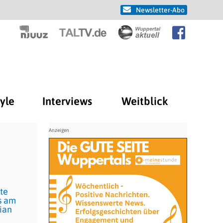
Newsletter-Abo
tyle
Interviews
Weitblick
kte
s am
ian