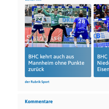
BHC kehrt auch aus
BHC 
Mannheim ohne Punkte
Nied
zurück
Eise
der Rubrik Sport
Kommentare