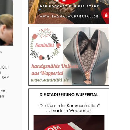
in
LIQUI
n
r SAP
den
fen
h