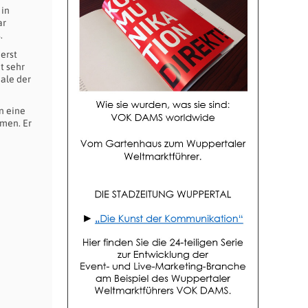
 in
ar
.
erst
t sehr
ale der
en eine
mmen. Er