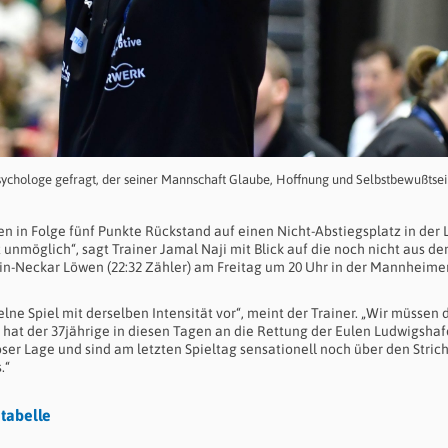
s Psychologe gefragt, der seiner Mannschaft Glaube, Hoffnung und Selbstbewußtse
en in Folge fünf Punkte Rückstand auf einen Nicht-Abstiegsplatz in der 
st unmöglich“, sagt Trainer Jamal Naji mit Blick auf die noch nicht aus de
in-Neckar Löwen (22:32 Zähler) am Freitag um 20 Uhr in der Mannheime
elne Spiel mit derselben Intensität vor“, meint der Trainer. „Wir müssen 
 hat der 37jährige in diesen Tagen an die Rettung der Eulen Ludwigsha
loser Lage und sind am letzten Spieltag sensationell noch über den Stric
.“
tabelle