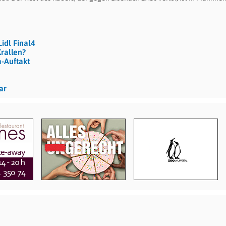
idl Final4
rallen?
-Auftakt
ar