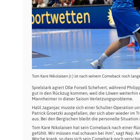
Tom Kare Nikolaisen (r.) ist nach seinem Comeback noch lange
Spielstark agiert Olle Forsell Schefvert, während Phi
gut in den Rückzug kommen, weil die Löwen weiterhin 
Mannheimer in dieser Saison Verletzungsprobleme.
Halil Jaganjac musste sich einer Schulter-Operation un
Patrick Groetzki ausgefallen, der sich aber wieder im T
aus. Bei den Bergischen bleibt die personelle Situatio
Tom Kare Nikolaisen hat sein Comeback nach einer Rücke
gefühlt. Wir müssen mal schauen bei ihm“, sagt Naji. Aro
Woche krank, so dass sich sein Comeback noch verschieb