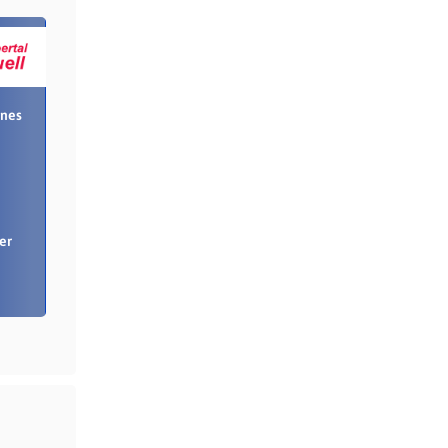
ines
er