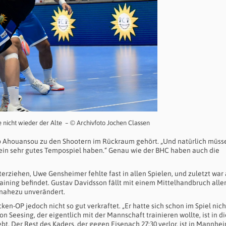
 nicht wieder der Alte – © Archivfoto Jochen Classen
lipp Ahouansou zu den Shootern im Rückraum gehört. „Und natürlich müss
ein sehr gutes Tempospiel haben.“ Genau wie der BHC haben auch die
terziehen, Uwe Gensheimer fehlte fast in allen Spielen, und zuletzt war
raining befindet. Gustav Davidsson fällt mit einem Mittelhandbruch alle
n nahezu unverändert.
n-OP jedoch nicht so gut verkraftet. „Er hatte sich schon im Spiel nich
n Seesing, der eigentlich mit der Mannschaft trainieren wollte, ist in d
t. Der Rest des Kaders, der gegen Eisenach 27:30 verlor, ist in Mannhe