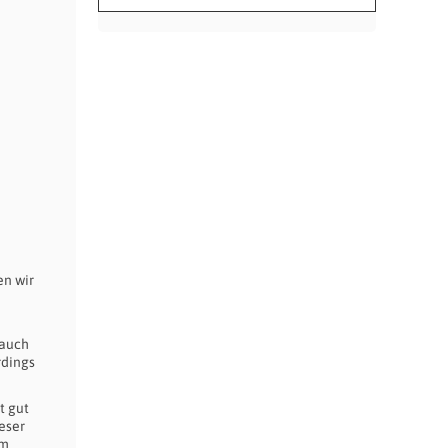
en wir
 auch
rdings
t gut
ieser
im