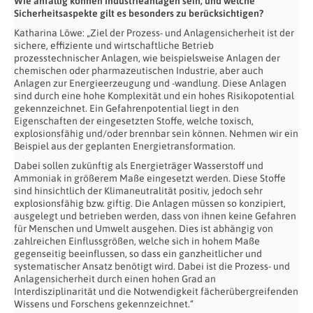
Wie anfällig können Industrieanlagen sein, und welche
Sicherheitsaspekte gilt
es besonders zu berücksichtigen?
Katharina Löwe: „Ziel der Prozess- und Anlagensicherheit ist der
sichere, effiziente und wirtschaftliche Betrieb
prozesstechnischer Anlagen, wie beispielsweise Anlagen der
chemischen oder pharmazeutischen Industrie, aber auch
Anlagen zur Energieerzeugung und -wandlung. Diese Anlagen
sind durch eine hohe Komplexität und ein hohes Risikopotential
gekennzeichnet. Ein Gefahrenpotential liegt in den
Eigenschaften der eingesetzten Stoffe, welche toxisch,
explosionsfähig und/oder brennbar sein können. Nehmen wir ein
Beispiel aus der geplanten Energietransformation.
Dabei sollen zukünftig als Energieträger Wasserstoff und
Ammoniak in größerem Maße eingesetzt werden. Diese Stoffe
sind hinsichtlich der Klimaneutralität positiv, jedoch sehr
explosionsfähig bzw. giftig. Die Anlagen müssen so konzipiert,
ausgelegt und betrieben werden, dass von ihnen keine Gefahren
für Menschen und Umwelt ausgehen. Dies ist abhängig von
zahlreichen Einflussgrößen, welche sich in hohem Maße
gegenseitig beeinflussen, so dass ein ganzheitlicher und
systematischer Ansatz benötigt wird. Dabei ist die Prozess- und
Anlagensicherheit durch einen hohen Grad an
Interdisziplinarität und die Notwendigkeit fächerübergreifenden
Wissens und Forschens gekennzeichnet.“