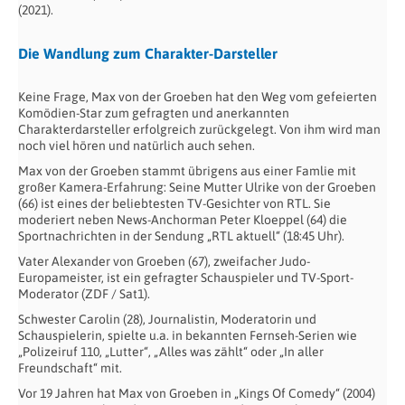
(2021).
Die Wandlung zum Charakter-Darsteller
Keine Frage, Max von der Groeben hat den Weg vom gefeierten
Komödien-Star zum gefragten und anerkannten
Charakterdarsteller erfolgreich zurückgelegt. Von ihm wird man
noch viel hören und natürlich auch sehen.
Max von der Groeben stammt übrigens aus einer Famlie mit
großer Kamera-Erfahrung: Seine Mutter Ulrike von der Groeben
(66) ist eines der beliebtesten TV-Gesichter von RTL. Sie
moderiert neben News-Anchorman Peter Kloeppel (64) die
Sportnachrichten in der Sendung „RTL aktuell“ (18:45 Uhr).
Vater Alexander von Groeben (67), zweifacher Judo-
Europameister, ist ein gefragter Schauspieler und TV-Sport-
Moderator (ZDF / Sat1).
Schwester Carolin (28), Journalistin, Moderatorin und
Schauspielerin, spielte u.a. in bekannten Fernseh-Serien wie
„Polizeiruf 110, „Lutter“, „Alles was zählt“ oder „In aller
Freundschaft“ mit.
Vor 19 Jahren hat Max von Groeben in „Kings Of Comedy“ (2004)