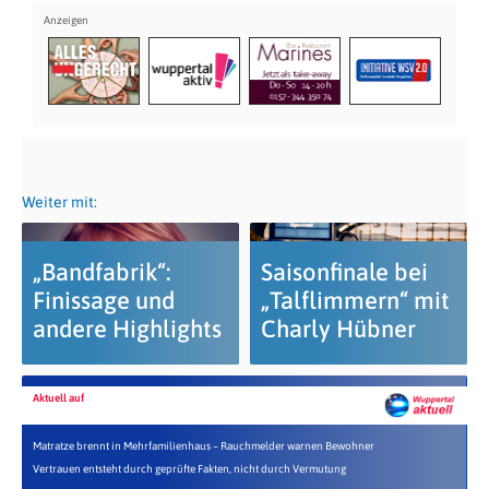
Weiter mit:
„Bandfabrik“:
Saisonfinale bei
Finissage und
„Talflimmern“ mit
andere Highlights
Charly Hübner
Aktuell auf
Matratze brennt in Mehrfamilienhaus – Rauchmelder warnen Bewohner
Vertrauen entsteht durch geprüfte Fakten, nicht durch Vermutung