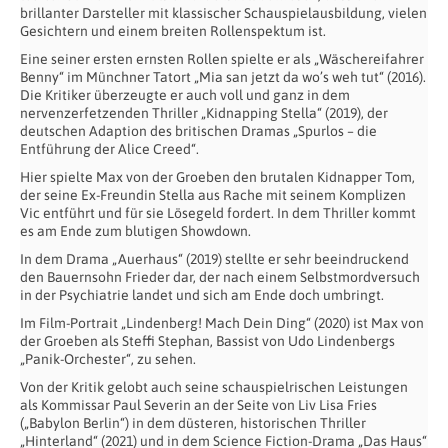
brillanter Darsteller mit klassischer Schauspielausbildung, vielen
Gesichtern und einem breiten Rollenspektum ist.
Eine seiner ersten ernsten Rollen spielte er als „Wäschereifahrer
Benny“ im Münchner Tatort „Mia san jetzt da wo’s weh tut“ (2016).
Die Kritiker überzeugte er auch voll und ganz in dem
nervenzerfetzenden Thriller „Kidnapping Stella“ (2019), der
deutschen Adaption des britischen Dramas „Spurlos – die
Entführung der Alice Creed“.
Hier spielte Max von der Groeben den brutalen Kidnapper Tom,
der seine Ex-Freundin Stella aus Rache mit seinem Komplizen
Vic entführt und für sie Lösegeld fordert. In dem Thriller kommt
es am Ende zum blutigen Showdown.
In dem Drama „Auerhaus“ (2019) stellte er sehr beeindruckend
den Bauernsohn Frieder dar, der nach einem Selbstmordversuch
in der Psychiatrie landet und sich am Ende doch umbringt.
Im Film-Portrait „Lindenberg! Mach Dein Ding“ (2020) ist Max von
der Groeben als Steffi Stephan, Bassist von Udo Lindenbergs
„Panik-Orchester“, zu sehen.
Von der Kritik gelobt auch seine schauspielrischen Leistungen
als Kommissar Paul Severin an der Seite von Liv Lisa Fries
(„Babylon Berlin“) in dem düsteren, historischen Thriller
„Hinterland“ (2021) und in dem Science Fiction-Drama „Das Haus“