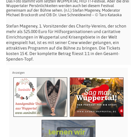
Das Foto stammt vom letzten WUPPERTAL HILFT!-Festival. Aber die drei
Wuppertaler Persönlichkeiten werden auch bei diesem Festival
gemeinsam auf der Bühne sehen. (n.l.) Stefan Mageney, Moderator
Michael Brockordt und OB Dr. Uwe Schneidewind – © Taro Kataoka
Stefan Mageney, 1. Vorsitzender des Charity-Vereins, der schon
mehr als 525.000 Euro für Hilfsorganisationen und caritative
Einrichtungen in Wuppertal und Krisengebiete in der Welt
eingespielt hat, ist es mit seiner Crew wieder gelungen, ein
attraktives Programm auf die Bühne zu bringen.
Die Tickets
kosten 15 €. Der komplette Betrag fliesst 1:1 in den Gesamt-
Spenden-Topf.