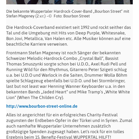
Die bekannte Wuppertaler Hardrock-Cover-Band „Bourbon Street“ mit
Stefan Mageney (2.v.r.) –© Foto: Bourbon Street
Die Hardrock-Coverband existiert seit 1992 und rockt seither das
Tal und die Umgebung mit Hits von Deep Purple, Whitesnake,
Bon Jovi, Metallica, Van Halen etc. Alle Musiker können auf eine
beachtliche Karriere verweisen.
Frontmann Stefan Mageney ist noch Sänger der bekannten
Schweizer Melodic-Hardrock-Combo „Crystal Ball“, Bassist
Thomas Smuszynki sorgte schon bei U.D.O., Axel Rudi Pell und
Running Wild für den Rhythmus, Gitarrero Peter Szigeti schlug
u.a. bei U.D.O und Warlock in die Saiten, Drummer Wolla Böhm
spielte Schlagzeug ebenfalls bei U.D.O. und bei Stormbringer,
last but not least war Henning Wanner Keyboarder u.a. in den
bekannten Bands „Jaded Heart“ und Mike Tramp’s „White White
Lion“ (When The Childen Cry).
http://www.bourbon-street-online.de
Alles ist angerichtet für ein erfolgreiches Charity-Festival
zugunsten der Erdbeben-Opfer in der Türkei und in Syrien. Zumal
auch namhafte Wuppertaler Unternehmen zusätzlich
großzügige Spenden zugesagt haben. Let`s rock für ein tolles
Ergebnis beim 15. Benefiz-Festival WUPPERTAL HILFT!