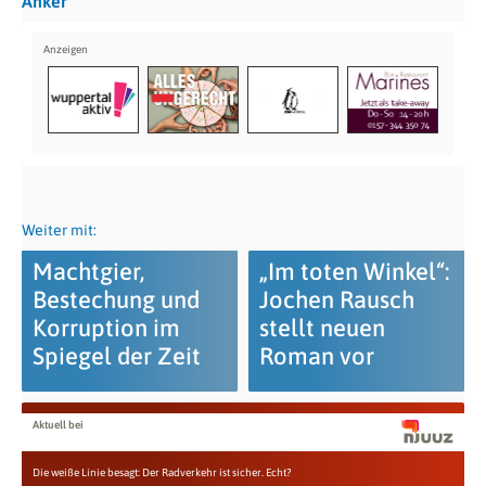
Anker
Weiter mit:
Machtgier,
„Im toten Winkel“:
Bestechung und
Jochen Rausch
Korruption im
stellt neuen
Spiegel der Zeit
Roman vor
Aktuell bei
Die weiße Linie besagt: Der Radverkehr ist sicher. Echt?