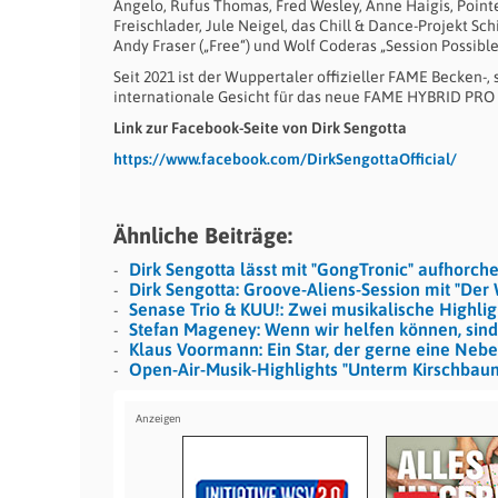
Angelo, Rufus Thomas, Fred Wesley, Anne Haigis, Pointe
Freischlader, Jule Neigel, das Chill & Dance-Projekt 
Andy Fraser („Free“) und Wolf Coderas „Session Possible
Seit 2021 ist der Wuppertaler offizieller FAME Becken-
internationale Gesicht für das neue FAME HYBRID PRO
Link zur Facebook-Seite von Dirk Sengotta
https://www.facebook.com/DirkSengottaOfficial/
Ähnliche Beiträge:
Dirk Sengotta lässt mit "GongTronic" aufhorch
Dirk Sengotta: Groove-Aliens-Session mit "Der 
Senase Trio & KUU!: Zwei musikalische Highlig
Stefan Mageney: Wenn wir helfen können, sind
Klaus Voormann: Ein Star, der gerne eine Neben
Open-Air-Musik-Highlights "Unterm Kirschbau