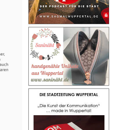
er,
n
 auch
waren