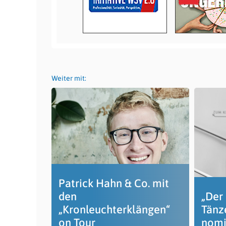
Weiter mit:
Patrick Hahn & Co. mit
den
„Der 
„Kronleuchterklängen“
Tänze
on Tour
nomi