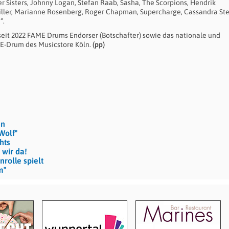
r Sisters, Johnny Logan, Stefan Raab, Sasha, The Scorpions, Hendrik
Schiller, Marianne Rosenberg, Roger Chapman, Supercharge, Cassandra St
“.
, seit 2022 FAME Drums Endorser (Botschafter) sowie das nationale und
 E-Drum des Musicstore Köln.
(pp)
en
Wolf"
hts
 wir da!
rolle spielt
m"