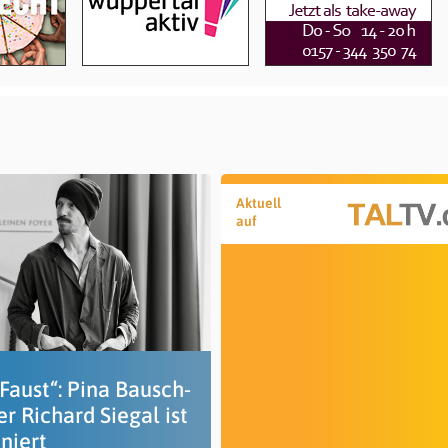
Aktuell
auf
Faust“: Pina Bausch-
r Richard Siegal ist
niert