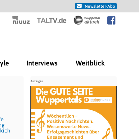
Newsletter-Abo
tyle
Interviews
Weitblick
fe
ng
kich