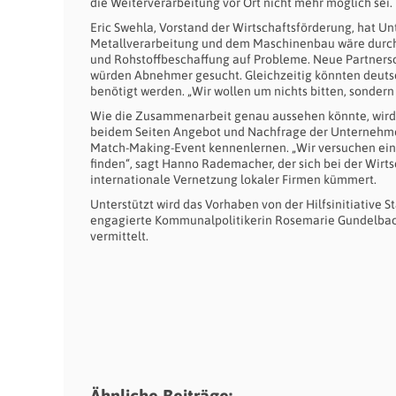
die Weiterverarbeitung vor Ort nicht mehr möglich se
Eric Swehla, Vorstand der Wirtschaftsförderung, hat 
Metallverarbeitung und dem Maschinenbau wäre durcha
und Rohstoffbeschaffung auf Probleme. Neue Partnersch
würden Abnehmer gesucht. Gleichzeitig könnten deutsc
benötigt werden. „Wir wollen um nichts bitten, sonde
Wie die Zusammenarbeit genau aussehen könnte, wird d
beidem Seiten Angebot und Nachfrage der Unternehmen 
Match-Making-Event kennenlernen. „Wir versuchen ein
finden“, sagt Hanno Rademacher, der sich bei der Wir
internationale Vernetzung lokaler Firmen kümmert.
Unterstützt wird das Vorhaben von der Hilfsinitiative 
engagierte Kommunalpolitikerin Rosemarie Gundelbach
vermittelt.
Ähnliche Beiträge: