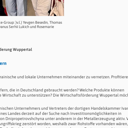
e-Group: )v.l.) Yevgen Besedin, Thomas
vanus Serhii Lukich und Rosemarie
örderung Wuppertal
ern
rainische und lokale Unternehmen miteinander zu vernetzen. Profitier
fern, die in Deutschland gebraucht werden? Welche Produkte können
 Wirtschaft zu unterstützen? Die Wirtschaftsförderung Wuppertal möc
nischen Unternehmers und Vertreters der dortigen Handelskammer Iva
eines Landes derzeit auf der Suche nach Investitionsmöglichkeiten in
egion Dnipropetrovshchyna unter anderem in der Metallerzeugung aktiv. 
ngriffskrieg zerstört worden, weshalb zwar Rohstoffe vorhanden wären,