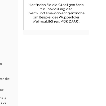
en
hte die
nus
Viele
 aber