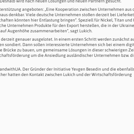
i. Deshalb wird nach neuen Lösungen und neuen Partnern gesucht.
Unterstützung angeboten: „Eine Kooperation zwischen Unternehmen aus 
us denkbar. Viele deutsche Unternehmen stoßen derzeit bei Lieferke
aften könnten hier Entlastung bringen“. Speziell für Nickel, Titan und
he Unternehmen Produkte für den Export herstellen, die in der Ukrain
rn auf Augenhöhe zusammenarbeiten“, sagt Lukich.
erzeit genauer ausgelotet. In einem ersten Schritt werden zunächst a
sondiert. Dann sollen interessierte Unternehmen sich bei einem digi
e Brücke zu bauen, um gemeinsame Lösungen in dieser schwierigen Zei
tschaftsförderung um die Ansiedlung ausländischer Unternehmen bzw. d
StandwithUA. Der Gründer der Initiative Yevgen Besedin und die ebenfall
er hatten den Kontakt zwischen Lukich und der Wirtschaftsförderung