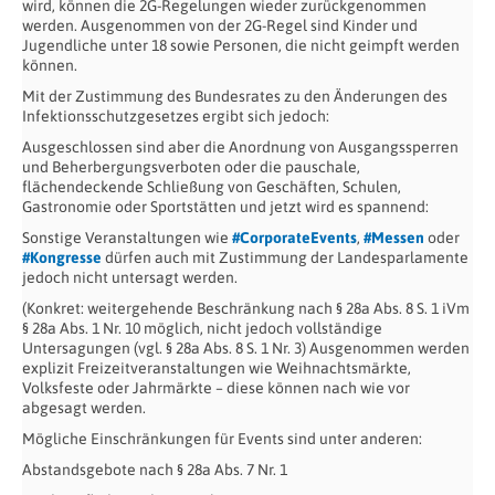
wird, können die 2G-Regelungen wieder zurückgenommen
werden. Ausgenommen von der 2G-Regel sind Kinder und
Jugendliche unter 18 sowie Personen, die nicht geimpft werden
können.
Mit der Zustimmung des Bundesrates zu den Änderungen des
Infektionsschutzgesetzes ergibt sich jedoch:
Ausgeschlossen sind aber die Anordnung von Ausgangssperren
und Beherbergungsverboten oder die pauschale,
flächendeckende Schließung von Geschäften, Schulen,
Gastronomie oder Sportstätten und jetzt wird es spannend:
Sonstige Veranstaltungen wie
#CorporateEvents
,
#Messen
oder
#Kongresse
dürfen auch mit Zustimmung der Landesparlamente
jedoch nicht untersagt werden.
(Konkret: weitergehende Beschränkung nach § 28a Abs. 8 S. 1 iVm
§ 28a Abs. 1 Nr. 10 möglich, nicht jedoch vollständige
Untersagungen (vgl. § 28a Abs. 8 S. 1 Nr. 3) Ausgenommen werden
explizit Freizeitveranstaltungen wie Weihnachtsmärkte,
Volksfeste oder Jahrmärkte – diese können nach wie vor
abgesagt werden.
Mögliche Einschränkungen für Events sind unter anderen:
Abstandsgebote nach § 28a Abs. 7 Nr. 1