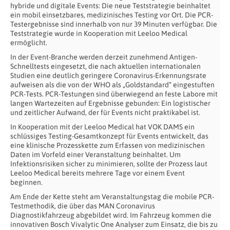
hybride und digitale Events: Die neue Teststrategie beinhaltet
ein mobil einsetzbares, medizinisches Testing vor Ort. Die PCR-
Testergebnisse sind innerhalb von nur 39 Minuten verfügbar. Die
Teststrategie wurde in Kooperation mit Leeloo Medical
ermöglicht.
In der Event-Branche werden derzeit zunehmend Antigen-
Schnelltests eingesetzt, die nach aktuellen internationalen
Studien eine deutlich geringere Coronavirus-Erkennungsrate
aufweisen als die von der WHO als „Goldstandard“ eingestuften
PCR-Tests. PCR-Testungen sind überwiegend an feste Labore mit
langen Wartezeiten auf Ergebnisse gebunden: Ein logistischer
und zeitlicher Aufwand, der für Events nicht praktikabel ist.
In Kooperation mit der Leeloo Medical hat VOK DAMS ein
schlüssiges Testing-Gesamtkonzept für Events entwickelt, das
eine klinische Prozesskette zum Erfassen von medizinischen
Daten im Vorfeld einer Veranstaltung beinhaltet. Um
Infektionsrisiken sicher zu minimieren, sollte der Prozess laut
Leeloo Medical bereits mehrere Tage vor einem Event
beginnen.
Am Ende der Kette steht am Veranstaltungstag die mobile PCR-
Testmethodik, die über das MAN Coronavirus
Diagnostikfahrzeug abgebildet wird. Im Fahrzeug kommen die
innovativen Bosch Vivalytic One Analyser zum Einsatz, die bis zu