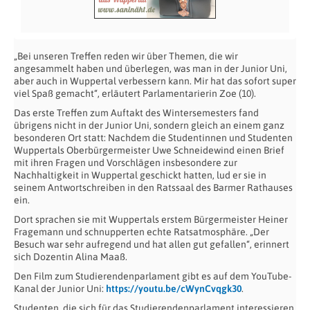
„Bei unseren Treffen reden wir über Themen, die wir
angesammelt haben und überlegen, was man in der Junior Uni,
aber auch in Wuppertal verbessern kann. Mir hat das sofort super
viel Spaß gemacht“, erläutert Parlamentarierin Zoe (10).
Das erste Treffen zum Auftakt des Wintersemesters fand
übrigens nicht in der Junior Uni, sondern gleich an einem ganz
besonderen Ort statt: Nachdem die Studentinnen und Studenten
Wuppertals Oberbürgermeister Uwe Schneidewind einen Brief
mit ihren Fragen und Vorschlägen insbesondere zur
Nachhaltigkeit in Wuppertal geschickt hatten, lud er sie in
seinem Antwortschreiben in den Ratssaal des Barmer Rathauses
ein.
Dort sprachen sie mit Wuppertals erstem Bürgermeister Heiner
Fragemann und schnupperten echte Ratsatmosphäre. „Der
Besuch war sehr aufregend und hat allen gut gefallen“, erinnert
sich Dozentin Alina Maaß.
Den Film zum Studierendenparlament gibt es auf dem YouTube-
Kanal der Junior Uni:
https://youtu.be/cWynCvqgk30
.
Studenten, die sich für das Studierendenparlament interessieren,