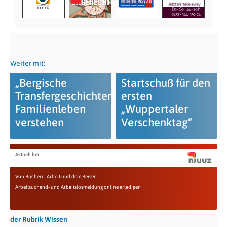
Weiter mit:
„Bergische
Startschuß für den
Transfergeschichten“:
ersten
Familienleben
„Wuppertaler
verstehen
Verschenktag“
Aktuell bei
Von Büchern, Arbeit und dem Reisen
Arbeitsuchend- und Arbeitslosmeldung online erledigen
der Rubrik Wissen