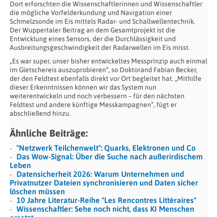
Dort erforschten die Wissenschaftlerinnen und Wissenschaftler
die mögliche Vorfelderkundung und Navigation einer
Schmelzsonde im Eis mittels Radar- und Schallwellentechnik.
Der Wuppertaler Beitrag an dem Gesamtprojekt ist die
Entwicklung eines Sensors, der die Durchlässigkeit und
Ausbreitungsgeschwindigkeit der Radarwellen im Eis misst.
„Es war super, unser bisher entwickeltes Messprinzip auch einmal
im Gletschereis auszuprobieren“, so Doktorand Fabian Becker,
der den Feldtest ebenfalls direkt vor Ort begleitet hat. „Mithilfe
dieser Erkenntnissen können wir das System nun
weiterentwickeln und noch verbessern – für den nächsten
Feldtest und andere künftige Messkampagnen“, fügt er
abschließend hinzu.
Ähnliche Beiträge:
"Netzwerk Teilchenwelt": Quarks, Elektronen und Co
Das Wow-Signal: Über die Suche nach außerirdischem
Leben
Datensicherheit 2026: Warum Unternehmen und
Privatnutzer Dateien synchronisieren und Daten sicher
löschen müssen
10 Jahre Literatur-Reihe "Les Rencontres Littéraires"
Wissenschaftler: Sehe noch nicht, dass KI Menschen