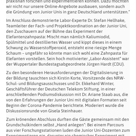
praxisnah forschen und experimentieren können. Dazu möchten
wir nicht nur unsere Online-Angebote ausbauen, sondern auch
die Gründung von Junior Unis in ganz Deutschland unterstützen.“
Im Anschluss demonstrierte Labor-Experte Dr. Stefan Hellhake,
Teamleiter der Fach- und Projektkoordination an der Junior Uni,
den Zuschauern auf der Bühne das Experiment der
Elefantenzahnpasta: Mischt man nämlich Kaliumiodid,
Spülmittel und destilliertes Wasser und kippt dieses in einem
Schwung zu Wasserstoffperoxid, entsteht eine riesige Menge
Schaum – ungefähr so könnte man sich wohl eine Zahnpasta für
Elefanten vorstellen. Sein hoch motivierter „Labor-Assistent“ war
der Wuppertaler Bundestagsabgeordnete Jürgen Hardt (CDU).
Zu den besonderen Herausforderungen der Digitalisierung in
der Bildung tauschten sich Kirstin Korte, Vorsitzende des NRW-
Schul- und Bildungsausschusses und Dr. Ekkehard Winter,
Geschäftsführer der Deutschen Telekom Stiftung, in einer
anschließenden Podiumsdiskussion mit Dr. Ariane Staab aus, die
von den Erfahrungen der Junior Uni mit digitalen Formaten seit
Beginn der Corona-Pandemie berichtete. Moderiert wurde die
Diskussionsrunde von Gisela Steinhauer.
Zum krönenden Abschluss durften die Gäste gemeinsam mit den
Grundschulkindern selbst „Hand anlegen“: Bei einem Parcours
aus vier Forschungsstationen luden die Junior Uni-Dozenten zum
Experimentieren ein, darunter ein chemisches Experiment mit