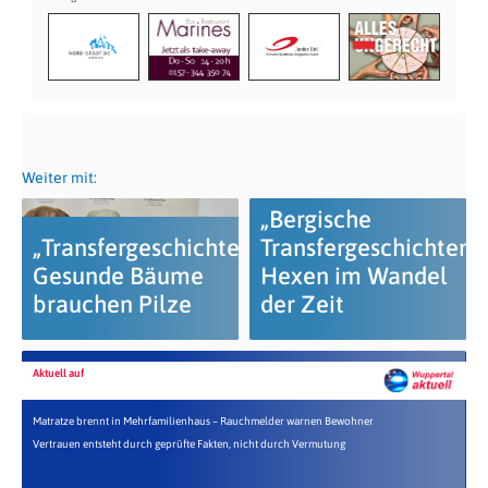
Weiter mit:
„Bergische
„Transfergeschichten“:
Transfergeschichten“:
Gesunde Bäume
Hexen im Wandel
brauchen Pilze
der Zeit
Aktuell auf
Matratze brennt in Mehrfamilienhaus – Rauchmelder warnen Bewohner
Vertrauen entsteht durch geprüfte Fakten, nicht durch Vermutung