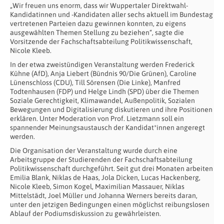
„Wir freuen uns enorm, dass wir Wuppertaler Direktwahl-
Kandidatinnen und -Kandidaten aller sechs aktuell im Bundestag
vertretenen Parteien dazu gewinnen konnten, zu eigens
ausgewählten Themen Stellung zu beziehen“, sagte die
Vorsitzende der Fachschaftsabteilung Politikwissenschaft,
Nicole Kleeb.
In der etwa zweistündigen Veranstaltung werden Frederick
Kühne (AfD), Anja Liebert (Bündnis 90/Die Grünen), Caroline
Lünenschloss (CDU), Till Sörensen (Die Linke), Manfred
Todtenhausen (FDP) und Helge Lindh (SPD) über die Themen
Soziale Gerechtigkeit, Klimawandel, Außenpolitik, Sozialen
Bewegungen und Digitalisierung diskutieren und ihre Positionen
erklären. Unter Moderation von Prof. Lietzmann soll ein
spannender Meinungsaustausch der Kandidat*innen angeregt
werden.
Die Organisation der Veranstaltung wurde durch eine
Arbeitsgruppe der Studierenden der Fachschaftsabteilung
Politikwissenschaft durchgeführt. Seit gut drei Monaten arbeiten
Emilia Blank, Niklas de Haas, Jola Dicken, Lucas Hackenberg,
Nicole Kleeb, Simon Kogel, Maximilian Massauer, Niklas
Mittelstädt, Joel Müller und Johanna Werners bereits daran,
unter den jetzigen Bedingungen einen möglichst reibungslosen
Ablauf der Podiumsdiskussion zu gewährleisten.