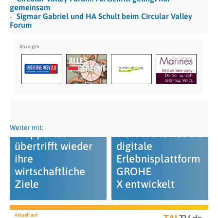
gemeinsam
Sigmar Gabriel und HA Schult beim Circular Valley
Forum
Die GWG
Weiter mit:
Wuppertal
VOK DAMS hat die
übertrifft wieder
digitale
ihre
Erlebnisplattform
wirtschaftliche
GROHE
Ziele
X entwickelt
Aktuell auf