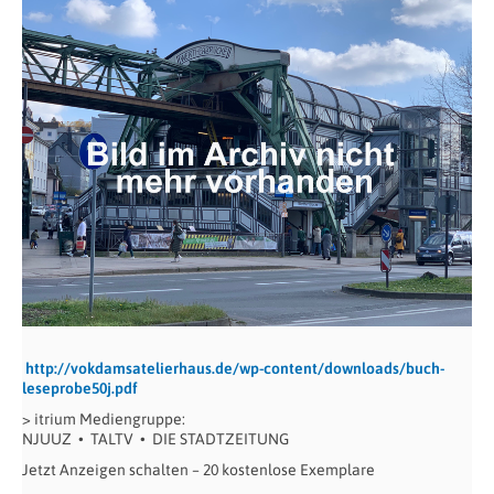
http://vokdamsatelierhaus.de/wp-content/downloads/buch-
leseprobe50j.pdf
> itrium Mediengruppe:
NJUUZ
•
TALTV
•
DIE STADTZEITUNG
Jetzt Anzeigen schalten – 20 kostenlose Exemplare