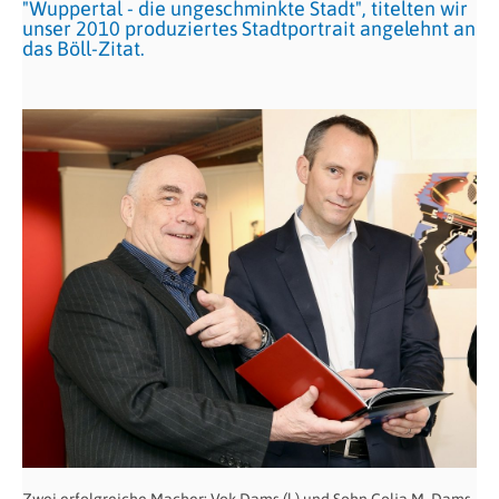
"Wuppertal - die ungeschminkte Stadt", titelten wir
unser 2010 produziertes Stadtportrait angelehnt an
das Böll-Zitat.
Zwei erfolgreiche Macher: Vok Dams (l.) und Sohn Colja M. Dams