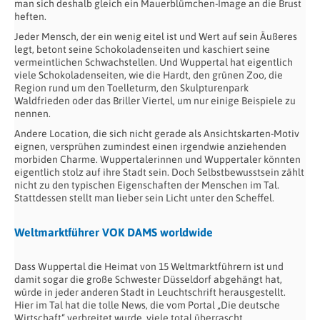
man sich deshalb gleich ein Mauerblümchen-Image an die Brust
heften.
Jeder Mensch, der ein wenig eitel ist und Wert auf sein Äußeres
legt, betont seine Schokoladenseiten und kaschiert seine
vermeintlichen Schwachstellen. Und Wuppertal hat eigentlich
viele Schokoladenseiten, wie die Hardt, den grünen Zoo, die
Region rund um den Toelleturm, den Skulpturenpark
Waldfrieden oder das Briller Viertel, um nur einige Beispiele zu
nennen.
Andere Location, die sich nicht gerade als Ansichtskarten-Motiv
eignen, versprühen zumindest einen irgendwie anziehenden
morbiden Charme. Wuppertalerinnen und Wuppertaler könnten
eigentlich stolz auf ihre Stadt sein. Doch Selbstbewusstsein zählt
nicht zu den typischen Eigenschaften der Menschen im Tal.
Stattdessen stellt man lieber sein Licht unter den Scheffel.
Weltmarktführer VOK DAMS worldwide
Dass Wuppertal die Heimat von 15 Weltmarktführern ist und
damit sogar die große Schwester Düsseldorf abgehängt hat,
würde in jeder anderen Stadt in Leuchtschrift herausgestellt.
Hier im Tal hat die tolle News, die vom Portal „Die deutsche
Wirtschaft“ verbreitet wurde, viele total überrascht.