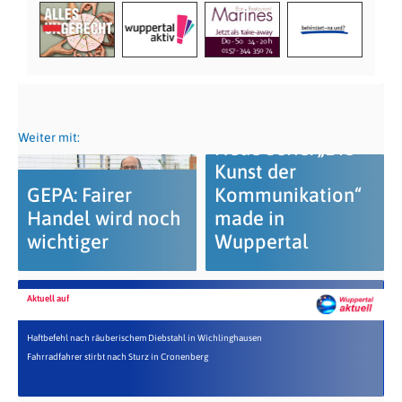
Weiter mit:
Neue Serie: „Die
Kunst der
GEPA: Fairer
Kommunikation“
Handel wird noch
made in
wichtiger
Wuppertal
Aktuell auf
Haftbefehl nach räuberischem Diebstahl in Wichlinghausen
Fahrradfahrer stirbt nach Sturz in Cronenberg