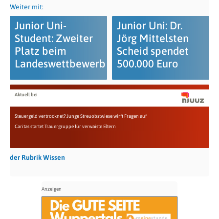
Weiter mit:
Junior Uni-
Junior Uni: Dr.
Student: Zweiter
Jörg Mittelsten
Platz beim
Scheid spendet
Landeswettbewerb
500.000 Euro
Aktuell bei
Steuergeld vertrocknet? Junge Streuobstwiese wirft Fragen auf
Caritas startet Trauergruppe für verwaiste Eltern
der Rubrik Wissen