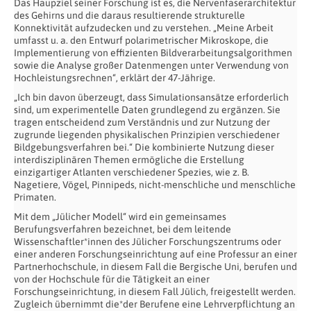
Das Haupziel seiner Forschung ist es, die Nervenfaserarchitektur
des Gehirns und die daraus resultierende strukturelle
Konnektivität aufzudecken und zu verstehen. „Meine Arbeit
umfasst u. a. den Entwurf polarimetrischer Mikroskope, die
Implementierung von effizienten Bildverarbeitungsalgorithmen
sowie die Analyse großer Datenmengen unter Verwendung von
Hochleistungsrechnen“, erklärt der 47-Jährige.
„Ich bin davon überzeugt, dass Simulationsansätze erforderlich
sind, um experimentelle Daten grundlegend zu ergänzen. Sie
tragen entscheidend zum Verständnis und zur Nutzung der
zugrunde liegenden physikalischen Prinzipien verschiedener
Bildgebungsverfahren bei.“ Die kombinierte Nutzung dieser
interdisziplinären Themen ermögliche die Erstellung
einzigartiger Atlanten verschiedener Spezies, wie z. B.
Nagetiere, Vögel, Pinnipeds, nicht-menschliche und menschliche
Primaten.
Mit dem „Jülicher Modell“ wird ein gemeinsames
Berufungsverfahren bezeichnet, bei dem leitende
Wissenschaftler*innen des Jülicher Forschungszentrums oder
einer anderen Forschungseinrichtung auf eine Professur an einer
Partnerhochschule, in diesem Fall die Bergische Uni, berufen und
von der Hochschule für die Tätigkeit an einer
Forschungseinrichtung, in diesem Fall Jülich, freigestellt werden.
Zugleich übernimmt die*der Berufene eine Lehrverpflichtung an