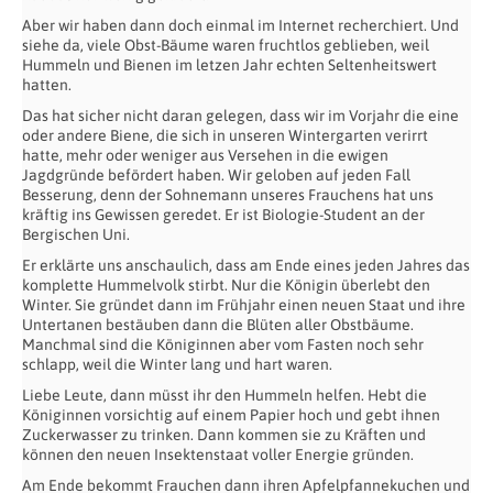
Aber wir haben dann doch einmal im Internet recherchiert. Und
siehe da, viele Obst-Bäume waren fruchtlos geblieben, weil
Hummeln und Bienen im letzen Jahr echten Seltenheitswert
hatten.
Das hat sicher nicht daran gelegen, dass wir im Vorjahr die eine
oder andere Biene, die sich in unseren Wintergarten verirrt
hatte, mehr oder weniger aus Versehen in die ewigen
Jagdgründe befördert haben. Wir geloben auf jeden Fall
Besserung, denn der Sohnemann unseres Frauchens hat uns
kräftig ins Gewissen geredet. Er ist Biologie-Student an der
Bergischen Uni.
Er erklärte uns anschaulich, dass am Ende eines jeden Jahres das
komplette Hummelvolk stirbt. Nur die Königin überlebt den
Winter. Sie gründet dann im Frühjahr einen neuen Staat und ihre
Untertanen bestäuben dann die Blüten aller Obstbäume.
Manchmal sind die Königinnen aber vom Fasten noch sehr
schlapp, weil die Winter lang und hart waren.
Liebe Leute, dann müsst ihr den Hummeln helfen. Hebt die
Königinnen vorsichtig auf einem Papier hoch und gebt ihnen
Zuckerwasser zu trinken. Dann kommen sie zu Kräften und
können den neuen Insektenstaat voller Energie gründen.
Am Ende bekommt Frauchen dann ihren Apfelpfannekuchen und