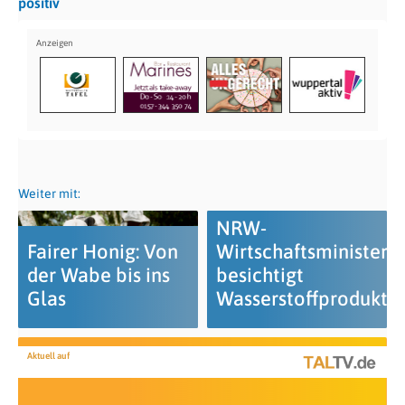
positiv
Weiter mit:
NRW-
Fairer Honig: Von
Wirtschaftsminister
der Wabe bis ins
besichtigt
Glas
Wasserstoffprodukti
Aktuell auf