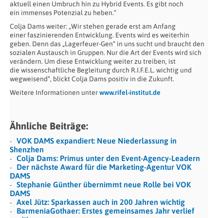
aktuell einen Umbruch hin zu Hybrid Events. Es gibt noch
ein immenses Potenzial zu heben.“
Colja Dams weiter: „Wir stehen gerade erst am Anfang
einer faszinierenden Entwicklung. Events wird es weiterhin
geben. Denn das „Lagerfeuer-Gen“ in uns sucht und braucht den
sozialen Austausch in Gruppen. Nur die Art der Events wird sich
verändern. Um diese Entwicklung weiter zu treiben, ist
die wissenschaftliche Begleitung durch R.I.F.E.L. wichtig und
wegweisend“, blickt Colja Dams positiv in die Zukunft.
Weitere Informationen unter
www.rifel-institut.de
Ähnliche Beiträge:
VOK DAMS expandiert: Neue Niederlassung in
Shenzhen
Colja Dams: Primus unter den Event-Agency-Leadern
Der nächste Award für die Marketing-Agentur VOK
DAMS
Stephanie Günther übernimmt neue Rolle bei VOK
DAMS
Axel Jütz: Sparkassen auch in 200 Jahren wichtig
BarmeniaGothaer: Erstes gemeinsames Jahr verlief