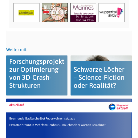
Weiter mit:
Forschungsprojekt
zur Optimierung
Schwarze Löcher
von 3D-Crash-
– Science-Fiction
Strukturen
oder Realität?
Aktuell auf
Brennende Gasflasche löst Feuerwehreinsatz aus
Matratze brennt in Mehrfamilienhaus – Rauchmelder warnen Bewohner