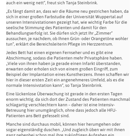
auch ein wenig nett“, freut sich Tanja Steinbrink.
„Es fängt damit an, dass wir die Räume neu gestrichen haben, da
sich in einer großen Farbstudie der Universität Wuppertal auf
unseren Intensivstationen gezeigt hat, wie wichtig Farbe für die
seelische Stimmung des Patienten und damit für den
Behandlungserfolg ist. Sie dürfen sich jetzt Ihr „Zimmer“
aussuchen, je nachdem, ob Ihnen Grün- oder Orangetöne wohler
tun“, erklärt die Bereichsleiterin Pflege im Herzzentrum.
Jedes Bett hat einen eigenen Fernseher und es gibt eine
Abschirmung, sodass die Patienten mehr Privatsphäre haben.
„Viele von ihnen haben ja gerade einen Infarkt überstanden,
erwarten oder erholen sich von einem großen Eingriff, zum
Beispiel der Implantation eines Kunstherzens. Ihnen schaffen wir
hier in dieser ersten Zeit ein angenehmeres Umfeld, als es die
normale Intensivstation kann“, so Tanja Steinbrink.
Eine lückenlose Überwachung ist gerade in den ersten Tagen
enorm wichtig, da sich dort der Zustand des Patienten manchmal
schlagartig verschlechtern kann – daher ist eine Intensiv-
Betreuung hier unumgänglich, ohne dass jedoch alle HFU-
Patienten ans Bett gefesselt sind.
Manche sind durchaus mobil, können hier herumgehen oder
sogar eigenständig duschen. „Und zugleich üben wir mit ihnen
ganz nebenbei schon mal ihre zukünftigen Aufgaben ein,