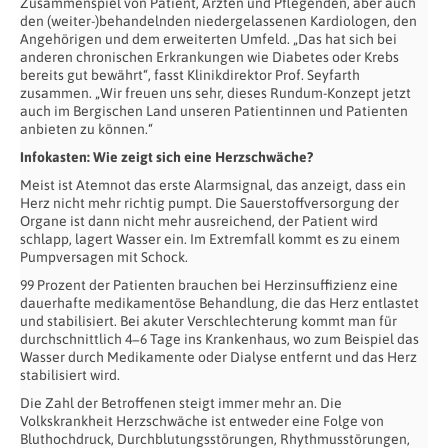
Zusammenspiel von Patient, Ärzten und Pflegenden, aber auch
den (weiter-)behandelnden niedergelassenen Kardiologen, den
Angehörigen und dem erweiterten Umfeld. „Das hat sich bei
anderen chronischen Erkrankungen wie Diabetes oder Krebs
bereits gut bewährt“, fasst Klinikdirektor Prof. Seyfarth
zusammen. „Wir freuen uns sehr, dieses Rundum-Konzept jetzt
auch im Bergischen Land unseren Patientinnen und Patienten
anbieten zu können.“
Infokasten: Wie zeigt sich eine Herzschwäche?
Meist ist Atemnot das erste Alarmsignal, das anzeigt, dass ein
Herz nicht mehr richtig pumpt. Die Sauerstoffversorgung der
Organe ist dann nicht mehr ausreichend, der Patient wird
schlapp, lagert Wasser ein. Im Extremfall kommt es zu einem
Pumpversagen mit Schock.
99 Prozent der Patienten brauchen bei Herzinsuffizienz eine
dauerhafte medikamentöse Behandlung, die das Herz entlastet
und stabilisiert. Bei akuter Verschlechterung kommt man für
durchschnittlich 4−6 Tage ins Krankenhaus, wo zum Beispiel das
Wasser durch Medikamente oder Dialyse entfernt und das Herz
stabilisiert wird.
Die Zahl der Betroffenen steigt immer mehr an. Die
Volkskrankheit Herzschwäche ist entweder eine Folge von
Bluthochdruck, Durchblutungsstörungen, Rhythmusstörungen,