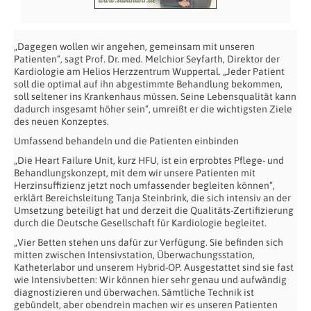
„Dagegen wollen wir angehen, gemeinsam mit unseren
Patienten“, sagt Prof. Dr. med. Melchior Seyfarth, Direktor der
Kardiologie am Helios Herzzentrum Wuppertal. „Jeder Patient
soll die optimal auf ihn abgestimmte Behandlung bekommen,
soll seltener ins Krankenhaus müssen. Seine Lebensqualität kann
dadurch insgesamt höher sein“, umreißt er die wichtigsten Ziele
des neuen Konzeptes.
Umfassend behandeln und die Patienten einbinden
„Die Heart Failure Unit, kurz HFU, ist ein erprobtes Pflege- und
Behandlungskonzept, mit dem wir unsere Patienten mit
Herzinsuffizienz jetzt noch umfassender begleiten können“,
erklärt Bereichsleitung Tanja Steinbrink, die sich intensiv an der
Umsetzung beteiligt hat und derzeit die Qualitäts-Zertifizierung
durch die Deutsche Gesellschaft für Kardiologie begleitet.
„Vier Betten stehen uns dafür zur Verfügung. Sie befinden sich
mitten zwischen Intensivstation, Überwachungsstation,
Katheterlabor und unserem Hybrid-OP. Ausgestattet sind sie fast
wie Intensivbetten: Wir können hier sehr genau und aufwändig
diagnostizieren und überwachen. Sämtliche Technik ist
gebündelt, aber obendrein machen wir es unseren Patienten