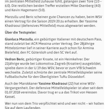
im zentralen Mittelfeld zuhause fühlt, gelangen zwei Tore (1:0 –
6:0). Die restlichen beiden Treffer erzielten Mike Osenberg (4:0)
und Kevin Hagemann (5:0).
Marzullu und Beric scheinen gute Chancen zu haben, beim WSV
einen Vertrag für die Saison 2019/20 zu erhalten. Bei Yassime
Khadraoui (defensives Mittelfeld) muss abgewartet werden.
Über die Testspieler:
Gianluca Marzullu
, ein gebürtiger Italiener mit deutschem Pass,
stand zuletzt bei ACR Messina unter Vertrag. Der 28jährige
Mittelstürmer lief in seiner Karriere auch schon für Armina
Bielefeld, den FC Gütersloh und den SC Verl auf.
Vedran Beric
, gebürtiger Kroate, ist ein Heimkehrer. Der
22jährige wurde bei Lokomotiva Zagreb (Kroatien) ausgebildet,
spielte dann in der U 19 des WSV, bevor er zum VfB Schwelm
wechselte. Zuletzt schnürte der zentrale Mittelfeldspieler seine
Fußballschuhe für den Oberligisten TuRu Düsseldorf.
Auch der Marokkaner
Yassime Khadraoui
(22) hat eine WSV-
Vergangenheit. Der defensive Mittelfeldspieler ist aber seit dem
01.07.2018 vereinslos. Davor trug er u.a das Trikot von Hessen
Kassel.
Wer nun von dem Trio verpflichtet wird und wer nicht – wir halten
Sie auf dem Laufenden.