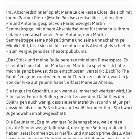
Im „Abschiedsdinner“ spielt Mariella die kesse Clote, die sich mit
ihrem Partner Pierre (Marko Pustisek) entschliesst, den alten
Freund Antoine, gespielt von Paradiesvogel Martin
Semmelrogge, mit einem Abschiedsdinner für immer aus ihrem
Leben zu verabschieden. Aber Antoine, dem Martin
Semmelrogge seine nölige Stimme und seine unnachahmige
Mimik leiht, lässt sich nicht so einfach aufs Abstellgleis schieben
– zum Vergnügens des Theaterpublikums.
„Das Stück und meine Rolle bereiten mir einen Riesenspass. Es
ist einfach nur toll, mit Marko und Martin zu spielen. Ich habe
mich ja ganz bewusst dazu entschlossen, verstärkt ‚Back To The
Roots“ zu gehen und wieder mehr Theater zu spielen, was ich ja
von der Pike auf gelernt habe“, erklärt Mariella Ahrens.
Sie ist gut im Geschäft, auch wenn es immer schwieriger wird, für
Film- oder Fernseh-Rollen gecastet zu werden. Da hilft es der
50jährigen auch wenig, dass sie sehr attraktiv ist und viel jünger
aussieht, als es ihr Paß schwarz auf weiß dokumentiert. Stichwort
Jugendwahn im Showgeschäft!
Die Berlinerin: „Es gibt weniger Rollenangebote, weil einige
private Sender weggefallen sind, die eigene Serien produziert
haben. Jetzt kommen zwar Netflix und Amazon prime dazu. Aber
da werden in erster Linie Kolleginnen und Kollegen besetzt, die