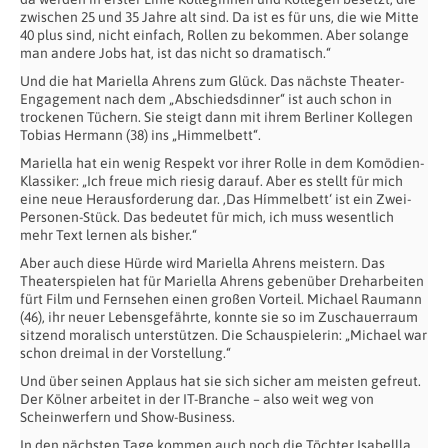
zwischen 25 und 35 Jahre alt sind. Da ist es für uns, die wie Mitte
40 plus sind, nicht einfach, Rollen zu bekommen. Aber solange
man andere Jobs hat, ist das nicht so dramatisch.“
Und die hat Mariella Ahrens zum Glück. Das nächste Theater-
Engagement nach dem „Abschiedsdinner“ ist auch schon in
trockenen Tüchern. Sie steigt dann mit ihrem Berliner Kollegen
Tobias Hermann (38) ins „Himmelbett“.
Mariella hat ein wenig Respekt vor ihrer Rolle in dem Komödien-
Klassiker: „Ich freue mich riesig darauf. Aber es stellt für mich
eine neue Herausforderung dar. ‚Das Hímmelbett‘ ist ein Zwei-
Personen-Stück. Das bedeutet für mich, ich muss wesentlich
mehr Text lernen als bisher.“
Aber auch diese Hürde wird Mariella Ahrens meistern. Das
Theaterspielen hat für Mariella Ahrens gebenüber Dreharbeiten
fürt Film und Fernsehen einen großen Vorteil. Michael Raumann
(46), ihr neuer Lebensgefährte, konnte sie so im Zuschauerraum
sitzend moralisch unterstützen. Die Schauspielerin: „Michael war
schon dreimal in der Vorstellung.“
Und über seinen Applaus hat sie sich sicher am meisten gefreut.
Der Kölner arbeitet in der IT-Branche – also weit weg von
Scheinwerfern und Show-Business.
In den nächsten Tage kommen auch noch die Töchter Isabellla