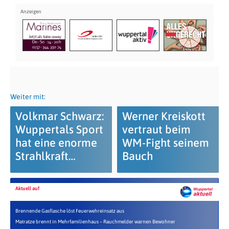
Weiter mit:
Volkmar Schwarz:
Werner Kreiskott
Wuppertals Sport
vertraut beim
hat eine enorme
WM-Fight seinem
Strahlkraft…
Bauch
Aktuell auf
Brennende Gasflasche löst Feuerwehreinsatz aus
Matratze brennt in Mehrfamilienhaus – Rauchmelder warnen Bewohner