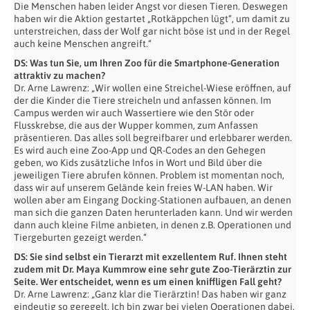
Die Menschen haben leider Angst vor diesen Tieren. Deswegen
haben wir die Aktion gestartet „Rotkäppchen lügt“, um damit zu
unterstreichen, dass der Wolf gar nicht böse ist und in der Regel
auch keine Menschen angreift.“
DS: Was tun Sie, um Ihren Zoo für die Smartphone-Generation
attraktiv zu machen?
Dr. Arne Lawrenz: „Wir wollen eine Streichel-Wiese eröffnen, auf
der die Kinder die Tiere streicheln und anfassen können. Im
Campus werden wir auch Wassertiere wie den Stör oder
Flusskrebse, die aus der Wupper kommen, zum Anfassen
präsentieren. Das alles soll begreifbarer und erlebbarer werden.
Es wird auch eine Zoo-App und QR-Codes an den Gehegen
geben, wo Kids zusätzliche Infos in Wort und Bild über die
jeweiligen Tiere abrufen können. Problem ist momentan noch,
dass wir auf unserem Gelände kein freies W-LAN haben. Wir
wollen aber am Eingang Docking-Stationen aufbauen, an denen
man sich die ganzen Daten herunterladen kann. Und wir werden
dann auch kleine Filme anbieten, in denen z.B. Operationen und
Tiergeburten gezeigt werden.“
DS: Sie sind selbst ein Tierarzt mit exzellentem Ruf. Ihnen steht
zudem mit Dr. Maya Kummrow eine sehr gute Zoo-Tierärztin zur
Seite. Wer entscheidet, wenn es um einen kniffligen Fall geht?
Dr. Arne Lawrenz: „Ganz klar die Tierärztin! Das haben wir ganz
eindeutig so geregelt. Ich bin zwar bei vielen Operationen dabei,