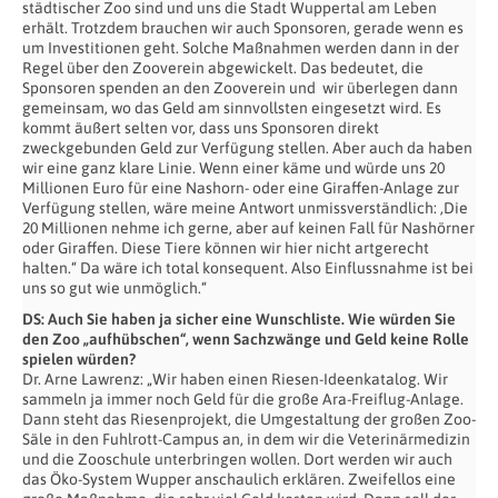
städtischer Zoo sind und uns die Stadt Wuppertal am Leben
erhält. Trotzdem brauchen wir auch Sponsoren, gerade wenn es
um Investitionen geht. Solche Maßnahmen werden dann in der
Regel über den Zooverein abgewickelt. Das bedeutet, die
Sponsoren spenden an den Zooverein und wir überlegen dann
gemeinsam, wo das Geld am sinnvollsten eingesetzt wird. Es
kommt äußert selten vor, dass uns Sponsoren direkt
zweckgebunden Geld zur Verfügung stellen. Aber auch da haben
wir eine ganz klare Linie. Wenn einer käme und würde uns 20
Millionen Euro für eine Nashorn- oder eine Giraffen-Anlage zur
Verfügung stellen, wäre meine Antwort unmissverständlich: ‚Die
20 Millionen nehme ich gerne, aber auf keinen Fall für Nashörner
oder Giraffen. Diese Tiere können wir hier nicht artgerecht
halten.“ Da wäre ich total konsequent. Also Einflussnahme ist bei
uns so gut wie unmöglich.“
DS: Auch Sie haben ja sicher eine Wunschliste. Wie würden Sie
den Zoo „aufhübschen“, wenn Sachzwänge und Geld keine Rolle
spielen würden?
Dr. Arne Lawrenz: „Wir haben einen Riesen-Ideenkatalog. Wir
sammeln ja immer noch Geld für die große Ara-Freiflug-Anlage.
Dann steht das Riesenprojekt, die Umgestaltung der großen Zoo-
Säle in den Fuhlrott-Campus an, in dem wir die Veterinärmedizin
und die Zooschule unterbringen wollen. Dort werden wir auch
das Öko-System Wupper anschaulich erklären. Zweifellos eine