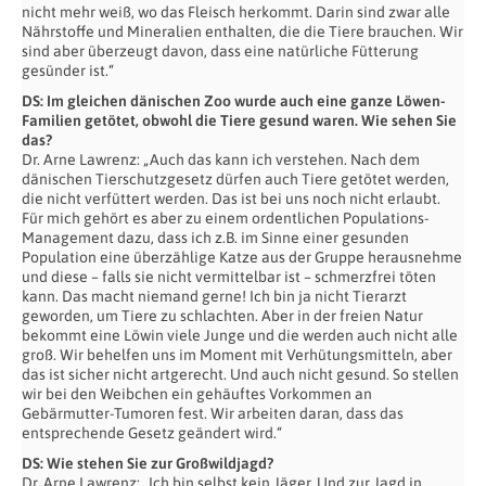
nicht mehr weiß, wo das Fleisch herkommt. Darin sind zwar alle
Nährstoffe und Mineralien enthalten, die die Tiere brauchen. Wir
sind aber überzeugt davon, dass eine natürliche Fütterung
gesünder ist.“
DS: Im gleichen dänischen Zoo wurde auch eine ganze Löwen-
Familien getötet, obwohl die Tiere gesund waren. Wie sehen Sie
das?
Dr. Arne Lawrenz: „Auch das kann ich verstehen. Nach dem
dänischen Tierschutzgesetz dürfen auch Tiere getötet werden,
die nicht verfüttert werden. Das ist bei uns noch nicht erlaubt.
Für mich gehört es aber zu einem ordentlichen Populations-
Management dazu, dass ich z.B. im Sinne einer gesunden
Population eine überzählige Katze aus der Gruppe herausnehme
und diese – falls sie nicht vermittelbar ist – schmerzfrei töten
kann. Das macht niemand gerne! Ich bin ja nicht Tierarzt
geworden, um Tiere zu schlachten. Aber in der freien Natur
bekommt eine Löwin viele Junge und die werden auch nicht alle
groß. Wir behelfen uns im Moment mit Verhütungsmitteln, aber
das ist sicher nicht artgerecht. Und auch nicht gesund. So stellen
wir bei den Weibchen ein gehäuftes Vorkommen an
Gebärmutter-Tumoren fest. Wir arbeiten daran, dass das
entsprechende Gesetz geändert wird.“
DS: Wie stehen Sie zur Großwildjagd?
Dr. Arne Lawrenz: „Ich bin selbst kein Jäger. Und zur Jagd in