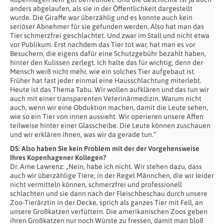
anders abgelaufen, als sie in der Öffentlichkeit dargestellt
wurde. Die Giraffe war überzählig und es konnte auch kein
seriöser Abnehmer für sie gefunden werden. Also hat man das
Tier schmerzfrei geschlachtet. Und zwar im Stall und nicht etwa
vor Publikum. Erst nachdem das Tier tot war, hat man es vor
Besuchern, die eigens dafür eine Schutzgebühr bezahlt haben,
hinter den Kulissen zerlegt. Ich halte das für wichtig, denn der
Mensch weiß nicht mehr, wie ein solches Tier aufgebaut ist.
Früher hat fast jeder einmal eine Hausschlachtung miterlebt.
Heute ist das Thema Tabu. Wir wollen aufklären und das tun wir
auch mit einer transparenten Veterinärmedizin. Warum nicht
auch, wenn wir eine Obduktion machen, damit die Leute sehen,
wie so ein Tier von innen aussieht. Wir operieren unsere Affen
teilweise hinter einer Glasscheibe. Die Leute können zuschauen
und wir erklären ihnen, was wir da gerade tun.“
DS: Also haben Sie kein Problem mit der der Vorgehensweise
Ihres Kopenhagener Kollegen?
Dr. Arne Lawrenz: „Nein, habe ich nicht. Wir stehen dazu, dass
auch wir überzählige Tiere, in der Regel Männchen, die wir leider
nicht vermitteln können, schmerzfrei und professionell
schlachten und sie dann nach der Fleischbeschau durch unsere
Zoo-Tierärztin in der Decke, sprich als ganzes Tier mit Fell, an
unsere Großkatzen verfüttern. Die amerikanischen Zoos geben
ihren Großkatzen nur noch Würste zu fressen, damit man bloß