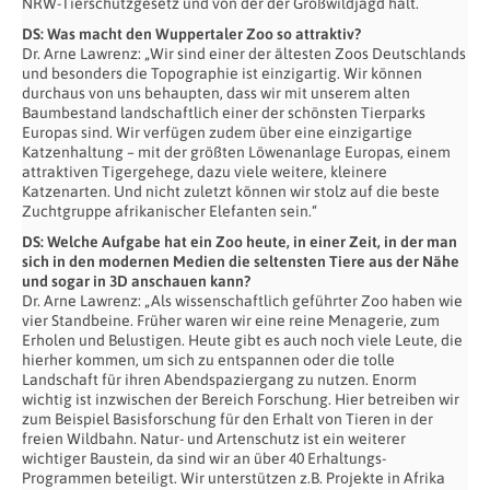
NRW-Tierschutzgesetz und von der der Großwildjagd hält.
DS: Was macht den Wuppertaler Zoo so attraktiv?
Dr. Arne Lawrenz: „Wir sind einer der ältesten Zoos Deutschlands
und besonders die Topographie ist einzigartig. Wir können
durchaus von uns behaupten, dass wir mit unserem alten
Baumbestand landschaftlich einer der schönsten Tierparks
Europas sind. Wir verfügen zudem über eine einzigartige
Katzenhaltung – mit der größten Löwenanlage Europas, einem
attraktiven Tigergehege, dazu viele weitere, kleinere
Katzenarten. Und nicht zuletzt können wir stolz auf die beste
Zuchtgruppe afrikanischer Elefanten sein.“
DS: Welche Aufgabe hat ein Zoo heute, in einer Zeit, in der man
sich in den modernen Medien die seltensten Tiere aus der Nähe
und sogar in 3D anschauen kann?
Dr. Arne Lawrenz: „Als wissenschaftlich geführter Zoo haben wie
vier Standbeine. Früher waren wir eine reine Menagerie, zum
Erholen und Belustigen. Heute gibt es auch noch viele Leute, die
hierher kommen, um sich zu entspannen oder die tolle
Landschaft für ihren Abendspaziergang zu nutzen. Enorm
wichtig ist inzwischen der Bereich Forschung. Hier betreiben wir
zum Beispiel Basisforschung für den Erhalt von Tieren in der
freien Wildbahn. Natur- und Artenschutz ist ein weiterer
wichtiger Baustein, da sind wir an über 40 Erhaltungs-
Programmen beteiligt. Wir unterstützen z.B. Projekte in Afrika