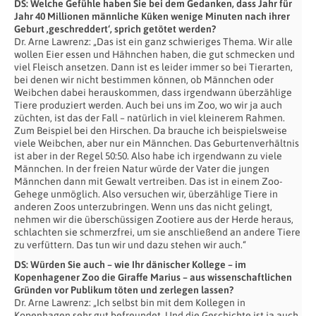
DS: Welche Gefühle haben Sie bei dem Gedanken, dass Jahr für
Jahr 40 Millionen männliche Küken wenige Minuten nach ihrer
Geburt ‚geschreddert‘, sprich getötet werden?
Dr. Arne Lawrenz: „Das ist ein ganz schwieriges Thema. Wir alle
wollen Eier essen und Hähnchen haben, die gut schmecken und
viel Fleisch ansetzen. Dann ist es leider immer so bei Tierarten,
bei denen wir nicht bestimmen können, ob Männchen oder
Weibchen dabei herauskommen, dass irgendwann überzählige
Tiere produziert werden. Auch bei uns im Zoo, wo wir ja auch
züchten, ist das der Fall – natürlich in viel kleinerem Rahmen.
Zum Beispiel bei den Hirschen. Da brauche ich beispielsweise
viele Weibchen, aber nur ein Männchen. Das Geburtenverhältnis
ist aber in der Regel 50:50. Also habe ich irgendwann zu viele
Männchen. In der freien Natur würde der Vater die jungen
Männchen dann mit Gewalt vertreiben. Das ist in einem Zoo-
Gehege unmöglich. Also versuchen wir, überzählige Tiere in
anderen Zoos unterzubringen. Wenn uns das nicht gelingt,
nehmen wir die überschüssigen Zootiere aus der Herde heraus,
schlachten sie schmerzfrei, um sie anschließend an andere Tiere
zu verfüttern. Das tun wir und dazu stehen wir auch.“
DS: Würden Sie auch – wie Ihr dänischer Kollege – im
Kopenhagener Zoo die Giraffe Marius – aus wissenschaftlichen
Gründen vor Publikum töten und zerlegen lassen?
Dr. Arne Lawrenz: „Ich selbst bin mit dem Kollegen in
Kopenhagen sehr gut befreundet. Und die Geschichte ist ja auch