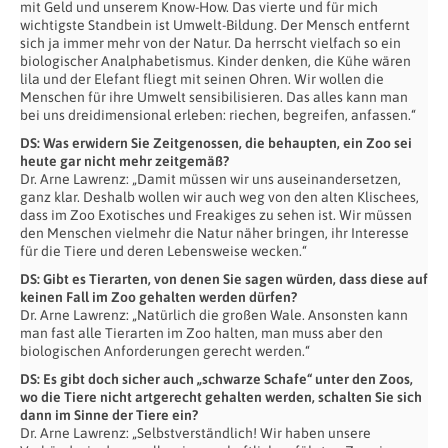
mit Geld und unserem Know-How. Das vierte und für mich
wichtigste Standbein ist Umwelt-Bildung. Der Mensch entfernt
sich ja immer mehr von der Natur. Da herrscht vielfach so ein
biologischer Analphabetismus. Kinder denken, die Kühe wären
lila und der Elefant fliegt mit seinen Ohren. Wir wollen die
Menschen für ihre Umwelt sensibilisieren. Das alles kann man
bei uns dreidimensional erleben: riechen, begreifen, anfassen.“
DS: Was erwidern Sie Zeitgenossen, die behaupten, ein Zoo sei
heute gar nicht mehr zeitgemäß?
Dr. Arne Lawrenz: „Damit müssen wir uns auseinandersetzen,
ganz klar. Deshalb wollen wir auch weg von den alten Klischees,
dass im Zoo Exotisches und Freakiges zu sehen ist. Wir müssen
den Menschen vielmehr die Natur näher bringen, ihr Interesse
für die Tiere und deren Lebensweise wecken.“
DS: Gibt es Tierarten, von denen Sie sagen würden, dass diese auf
keinen Fall im Zoo gehalten werden dürfen?
Dr. Arne Lawrenz: „Natürlich die großen Wale. Ansonsten kann
man fast alle Tierarten im Zoo halten, man muss aber den
biologischen Anforderungen gerecht werden.“
DS: Es gibt doch sicher auch „schwarze Schafe“ unter den Zoos,
wo die Tiere nicht artgerecht gehalten werden, schalten Sie sich
dann im Sinne der Tiere ein?
Dr. Arne Lawrenz: „Selbstverständlich! Wir haben unsere