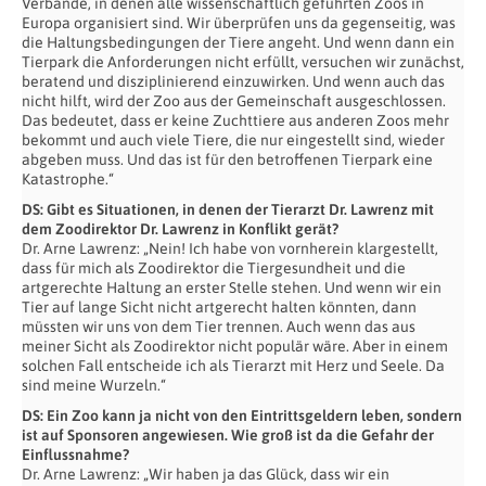
Verbände, in denen alle wissenschaftlich geführten Zoos in
Europa organisiert sind. Wir überprüfen uns da gegenseitig, was
die Haltungsbedingungen der Tiere angeht. Und wenn dann ein
Tierpark die Anforderungen nicht erfüllt, versuchen wir zunächst,
beratend und disziplinierend einzuwirken. Und wenn auch das
nicht hilft, wird der Zoo aus der Gemeinschaft ausgeschlossen.
Das bedeutet, dass er keine Zuchttiere aus anderen Zoos mehr
bekommt und auch viele Tiere, die nur eingestellt sind, wieder
abgeben muss. Und das ist für den betroffenen Tierpark eine
Katastrophe.“
DS: Gibt es Situationen, in denen der Tierarzt Dr. Lawrenz mit
dem Zoodirektor Dr. Lawrenz in Konflikt gerät?
Dr. Arne Lawrenz: „Nein! Ich habe von vornherein klargestellt,
dass für mich als Zoodirektor die Tiergesundheit und die
artgerechte Haltung an erster Stelle stehen. Und wenn wir ein
Tier auf lange Sicht nicht artgerecht halten könnten, dann
müssten wir uns von dem Tier trennen. Auch wenn das aus
meiner Sicht als Zoodirektor nicht populär wäre. Aber in einem
solchen Fall entscheide ich als Tierarzt mit Herz und Seele. Da
sind meine Wurzeln.“
DS: Ein Zoo kann ja nicht von den Eintrittsgeldern leben, sondern
ist auf Sponsoren angewiesen. Wie groß ist da die Gefahr der
Einflussnahme?
Dr. Arne Lawrenz: „Wir haben ja das Glück, dass wir ein