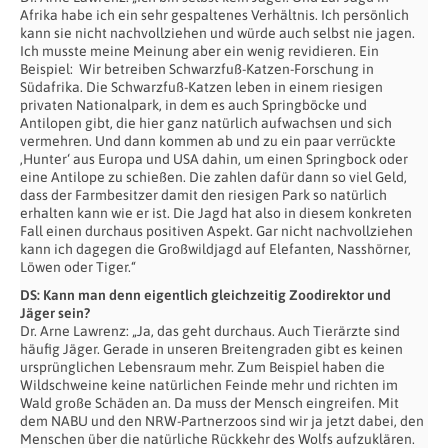
Afrika habe ich ein sehr gespaltenes Verhältnis. Ich persönlich
kann sie nicht nachvollziehen und würde auch selbst nie jagen.
Ich musste meine Meinung aber ein wenig revidieren. Ein
Beispiel: Wir betreiben Schwarzfuß-Katzen-Forschung in
Südafrika. Die Schwarzfuß-Katzen leben in einem riesigen
privaten Nationalpark, in dem es auch Springböcke und
Antilopen gibt, die hier ganz natürlich aufwachsen und sich
vermehren. Und dann kommen ab und zu ein paar verrückte
‚Hunter‘ aus Europa und USA dahin, um einen Springbock oder
eine Antilope zu schießen. Die zahlen dafür dann so viel Geld,
dass der Farmbesitzer damit den riesigen Park so natürlich
erhalten kann wie er ist. Die Jagd hat also in diesem konkreten
Fall einen durchaus positiven Aspekt. Gar nicht nachvollziehen
kann ich dagegen die Großwildjagd auf Elefanten, Nasshörner,
Löwen oder Tiger.“
DS: Kann man denn eigentlich gleichzeitig Zoodirektor und
Jäger sein?
Dr. Arne Lawrenz: „Ja, das geht durchaus. Auch Tierärzte sind
häufig Jäger. Gerade in unseren Breitengraden gibt es keinen
ursprünglichen Lebensraum mehr. Zum Beispiel haben die
Wildschweine keine natürlichen Feinde mehr und richten im
Wald große Schäden an. Da muss der Mensch eingreifen. Mit
dem NABU und den NRW-Partnerzoos sind wir ja jetzt dabei, den
Menschen über die natürliche Rückkehr des Wolfs aufzuklären.