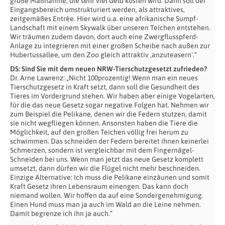
große Maßnahme, die sehr viel Geld kosten wird. Dann soll der
Eingangsbereich umstrukturiert werden, als attraktives,
zeitgemäßes Entrée. Hier wird u.a. eine afrikanische Sumpf-
Landschaft mit einem Skywalk über unseren Teichen entstehen.
Wir träumen zudem davon, dort auch eine Zwergflusspferd-
Anlage zu integrieren mit einer großen Scheibe nach außen zur
Hubertussallee, um den Zoo gleich attraktiv ‚anzuteasern‘.“
DS: Sind Sie mit dem neuen NRW-Tierschutzgesetzt zufrieden?
Dr. Arne Lawrenz: „Nicht 100prozentig! Wenn man ein neues
Tierschutzgesetz in Kraft setzt, dann soll die Gesundheit des
Tieres im Vordergrund stehen. Wir haben aber einige Vogelarten,
für die das neue Gesetz sogar negative Folgen hat. Nehmen wir
zum Beispiel die Pelikane, denen wir die Federn stutzen, damit
sie nicht wegfliegen können. Ansonsten haben die Tiere die
Möglichkeit, auf den großen Teichen völlig frei herum zu
schwimmen. Das schneiden der Federn bereitet ihnen keinerlei
Schmerzen, sondern ist vergleichbar mit dem Fingernägel-
Schneiden bei uns. Wenn man jetzt das neue Gesetz komplett
umsetzt, dann dürfen wir die Flügel nicht mehr beschneiden.
Einzige Alternative: Ich muss die Pelikane einzäunen und somit
Kraft Gesetz ihren Lebensraum einengen. Das kann doch
niemand wollen. Wir hoffen da auf eine Sondergenehmigung.
Einen Hund muss man ja auch im Wald an die Leine nehmen.
Damit begrenze ich ihn ja auch.“