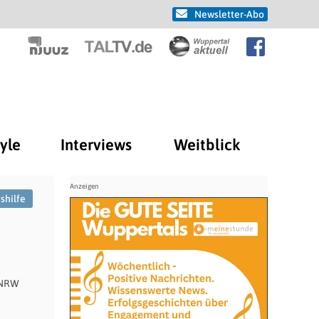
Newsletter-Abo
tyle
Interviews
Weitblick
shilfe
 NRW